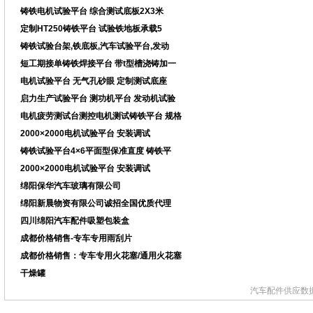
铸铁电机试验平台 综合测试底板2X3米
定制HT250铸铁平台 试验铁地板承载5
铸铁试验台架,铁底板,汽车试验平台,发动
短工期接单铸铁焊接平台 带t型槽浇铸加一
电机试验平台 无气孔砂眼 定制测试底座
启力生产试验平台 测功机平台 发动机试验
电机疲劳测试台测控电机测试铸铁平台 规格
2000×2000电机试验平台 安装调试
铸铁试验平台4×6平面型保准直度 铸铁平
2000×2000电机试验平台 安装调试
绵阳保华汽车玻璃有限公司
绵阳新晨物资有限公司诚招全国优质代理
四川绵阳汽车配件吸塑包装盒
成都价格销售-专车专用雨刮片
成都价格销售：专车专用火花塞/通用火花塞
干燥罐
汽车配件供应数据