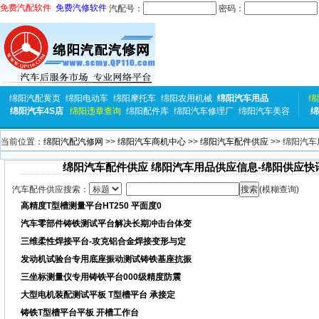
免费汽配软件
免费汽修软件
汽配号：
密码：
绵阳汽配黄页
绵阳电动车
绵阳摩托车
绵阳农用机械
绵阳汽车用品
绵
绵阳汽车4S店
绵阳违章查询
绵阳配件库
绵阳汽车修理厂
绵阳汽车美容
绵
当前位置：
绵阳汽配汽修网
>>
绵阳汽车商机中心
>>
绵阳汽车配件供应
>> 绵阳汽
绵阳汽车配件供应 绵阳汽车用品供应信息-绵阳供应快
汽车配件供应搜索：
(模糊查询)
高精度T型槽测量平台HT250 平面度0
汽车零部件铸铁测试平台解决长期冲击台体变
三维柔性焊接平台-攻克铝合金焊接变形与定
发动机试验台专用底座振动测试铸铁基座抗振
三坐标测量仪专用铸铁平台000级精度防震
大型电机装配测试平板 T型槽平台 承接定
铸铁T型槽平台平板 开槽工作台