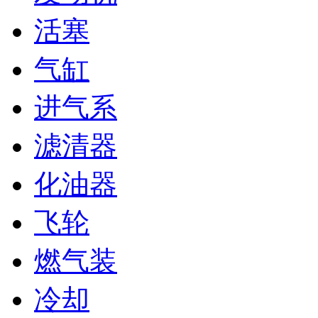
活塞
气缸
进气系
滤清器
化油器
飞轮
燃气装
冷却