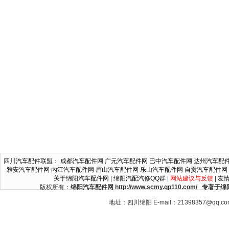
四川汽车配件联盟
：
成都汽车配件网
广元汽车配件网
巴中汽车配件网
达州汽车配
雅安汽车配件网
内江汽车配件网
眉山汽车配件网
乐山汽车配件网
自贡汽车配件网
关于绵阳汽车配件网
|
绵阳汽配汽修QQ群
|
网站建议与反馈
|
友
版权所有：
绵阳汽车配件网 http://www.scmy.qp110.c
地址：四川绵阳 E-mail：21398357@qq.c