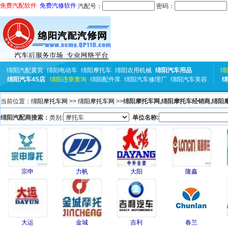
免费汽配软件
免费汽修软件
汽配号：
密码：
绵阳汽配黄页
绵阳电动车
绵阳摩托车
绵阳农用机械
绵阳汽车用品
绵
绵阳汽车4S店
绵阳违章查询
绵阳配件库
绵阳汽车修理厂
绵阳汽车美容
绵
当前位置：
绵阳摩托车网
>>
绵阳摩托车网
>>
绵阳摩托车网,绵阳摩托车经销商,绵阳
绵阳汽配商搜索：
类别:
单位名称:
宗申
力帆
大阳
隆鑫
大运
金城
吉利
春兰