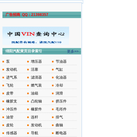
广告招商 QQ：21398357
绵阳汽配黄页目录索引
更多>>
泵
增压器
节油器
发动机
活塞
气缸
进气系
滤清器
化油器
飞轮
燃气装
冷却
皮带
油箱
润滑
橡胶支
凸轮轴
挤压件
冲压件
橡胶件
毛坯件
油管
连杆
排气
皮轮
发动机
曲轴
传感器
导航
断电器