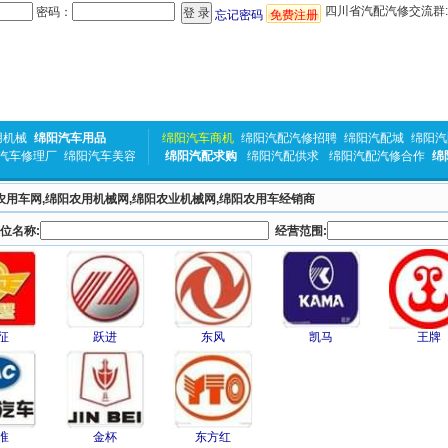
四川省汽配汽修交流群:31
密码：
忘记密码
免费注册
用机械
绵阳汽车用品
绵阳汽车商机
绵阳汽配汽修招聘
绵阳汽配城
绵阳汽
汽车修理厂
绵阳汽车美容
绵阳汽配求购
绵阳汽配供求
绵阳汽配汽修合作
绵
农用车网,绵阳农用机械网,绵阳农业机械网,绵阳农用车经销商
位名称:
经营范围:
征
跃进
东风
凯马
王牌
淮
金杯
东方红