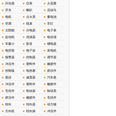
闪光器
仪表
火花塞
开关
喇叭
启动马
电机
点火系
蓄电池
空调
线束
车灯
太阳能
分电器
电子装
起动机
洗涤器
电动顶
车载小
影音
继电器
电控装
电子诊
发电机
报警器
控制器
调节器
冲压件
塑料件
橡胶件
控制线
电热塞
挤压件
悬挂
减震器
汽车悬
冲压件
塑料件
橡胶件
毛坯件
制动器
制动系
挤压件
橡胶件
毛坯件
转向
转向器
动力辅
方向机
转向操
冲压件