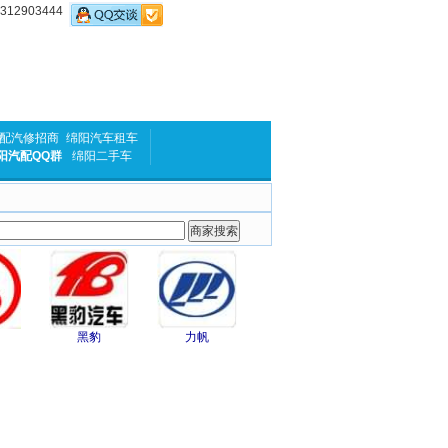
2903444
配汽修招商
绵阳汽车租车
阳汽配QQ群
绵阳二手车
黑豹
力帆