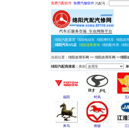
免费汽配软件
免费汽修软件
汽配号：
绵阳汽配黄页
绵阳电动车
绵阳摩托车
绵阳农
绵阳汽车4S店
绵阳违章查询
绵阳配件库
绵阳
当前位置：
绵阳农用车网
>>
绵阳农用车网
>>
绵阳
绵阳汽配商搜索：
类别:
单
福田
时风
五
奔马
南骏
江