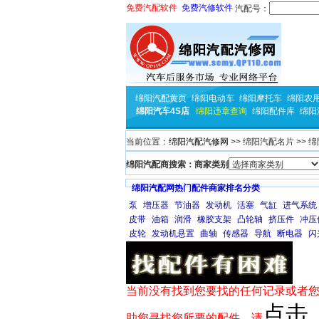
免费汽配软件
免费汽修软件
汽配号：
绵阳汽配黄页
绵阳电动车
绵阳摩托车
绵阳农
绵阳汽车4S店
绵阳违章查询
绵阳配件库
绵阳
当前位置：
绵阳汽配汽修网
>> 绵阳汽配名片 >> 
绵阳汽配商搜索：商家类别
绵阳汽配网热门配件商家排名分类
泵
增压器
节油器
发动机
活塞
气缸
进气系统
皮带
油箱
润滑
橡胶支架
凸轮轴
挤压件
冲压
皮轮
发动机悬置
曲轴
传感器
导航
断电器
闪
当前没有找到您要找的任何记录或者您
点击
助您寻找您所要的配件，请