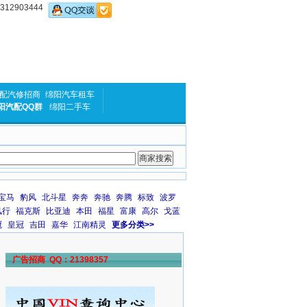
2903444
配汽修招商
绵阳汽车租车
阳汽配QQ群
绵阳二手车
宝马
豹风
北斗星
奔奔
奔驰
奔腾
标致
波罗
风行
福克斯
比亚迪
本田
福星
富康
高尔
戈蓝
冠
皇冠
吉田
嘉华
江南精灵
更多分类>>
广告招商 QQ：21398357