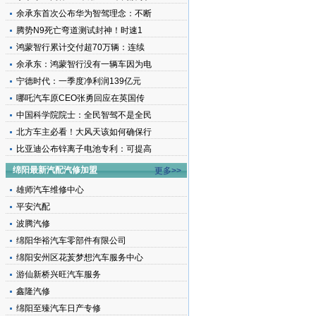
余承东首次公布华为智驾理念：不断
腾势N9死亡弯道测试封神！时速1
鸿蒙智行累计交付超70万辆：连续
余承东：鸿蒙智行没有一辆车因为电
宁德时代：一季度净利润139亿元
哪吒汽车原CEO张勇回应在英国传
中国科学院院士：全民智驾不是全民
北方车主必看！大风天该如何确保行
比亚迪公布锌离子电池专利：可提高
绵阳最新汽配汽修加盟
更多>>
雄师汽车维修中心
平安汽配
波腾汽修
绵阳华裕汽车零部件有限公司
绵阳安州区花荄梦想汽车服务中心
游仙新桥兴旺汽车服务
鑫隆汽修
绵阳至臻汽车日产专修