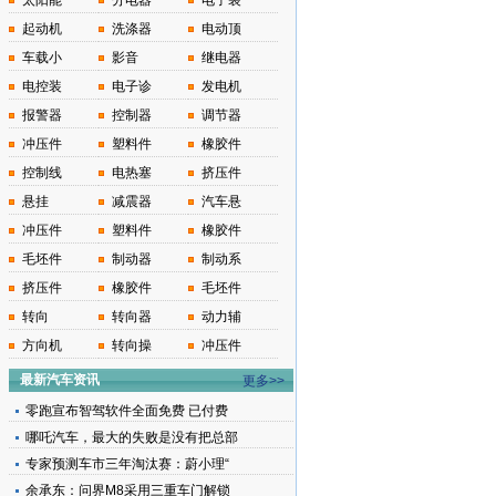
太阳能
分电器
电子装
起动机
洗涤器
电动顶
车载小
影音
继电器
电控装
电子诊
发电机
报警器
控制器
调节器
冲压件
塑料件
橡胶件
控制线
电热塞
挤压件
悬挂
减震器
汽车悬
冲压件
塑料件
橡胶件
毛坯件
制动器
制动系
挤压件
橡胶件
毛坯件
转向
转向器
动力辅
方向机
转向操
冲压件
最新汽车资讯
更多>>
零跑宣布智驾软件全面免费 已付费
哪吒汽车，最大的失败是没有把总部
专家预测车市三年淘汰赛：蔚小理“
余承东：问界M8采用三重车门解锁