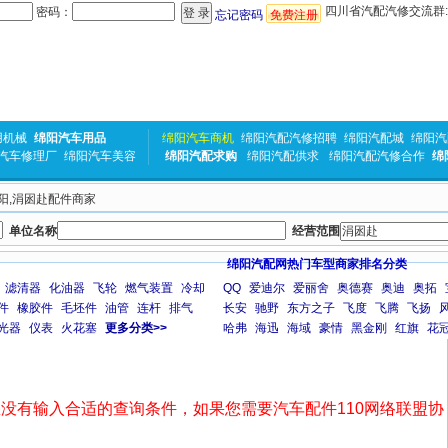
四川省汽配汽修交流群:31
密码：
忘记密码
免费注册
用机械
绵阳汽车用品
绵阳汽车商机
绵阳汽配汽修招聘
绵阳汽配城
绵阳汽
汽车修理厂
绵阳汽车美容
绵阳汽配求购
绵阳汽配供求
绵阳汽配汽修合作
绵
绵阳,涓囦赴配件商家
单位名称
经营范围
绵阳汽配网热门车型商家排名分类
滤清器
化油器
飞轮
燃气装置
冷却
QQ
爱迪尔
爱丽舍
奥德赛
奥迪
奥拓
件
橡胶件
毛坯件
油管
连杆
排气
长安
驰野
东方之子
飞度
飞腾
飞扬
光器
仪表
火花塞
更多分类>>
哈弗
海迅
海域
豪情
黑金刚
红旗
花
没有输入合适的查询条件，如果您需要汽车配件110网络联盟协