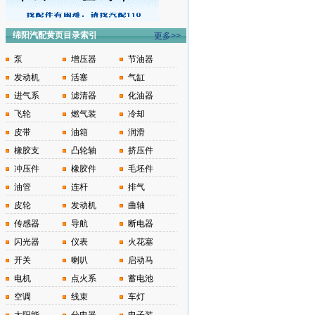
绵阳汽配黄页目录索引
更多>>
泵
增压器
节油器
发动机
活塞
气缸
进气系
滤清器
化油器
飞轮
燃气装
冷却
皮带
油箱
润滑
橡胶支
凸轮轴
挤压件
冲压件
橡胶件
毛坯件
油管
连杆
排气
皮轮
发动机
曲轴
传感器
导航
断电器
闪光器
仪表
火花塞
开关
喇叭
启动马
电机
点火系
蓄电池
空调
线束
车灯