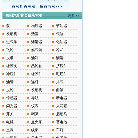
绵阳汽配黄页目录索引
更多>>
泵
增压器
节油器
发动机
活塞
气缸
进气系
滤清器
化油器
飞轮
燃气装
冷却
皮带
油箱
润滑
橡胶支
凸轮轴
挤压件
冲压件
橡胶件
毛坯件
油管
连杆
排气
皮轮
发动机
曲轴
传感器
导航
断电器
闪光器
仪表
火花塞
开关
喇叭
启动马
电机
点火系
蓄电池
空调
线束
车灯