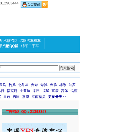
2903444
配汽修招商
绵阳汽车租车
阳汽配QQ群
绵阳二手车
宝马
豹风
北斗星
奔奔
奔驰
奔腾
标致
波罗
风行
福克斯
比亚迪
本田
福星
富康
高尔
戈蓝
冠
皇冠
吉田
嘉华
江南精灵
更多分类>>
广告招商 QQ：21398357