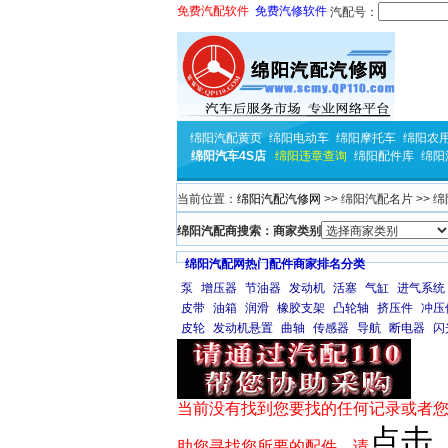
免费汽配软件
免费汽修软件
汽配号：
绵阳汽配黄页
绵阳电动车
绵阳摩托车
绵阳农
绵阳汽车4S店
绵阳违章查询
绵阳配件库
绵阳
当前位置：
绵阳汽配汽修网
>> 绵阳汽配名片 >>
绵阳汽配商搜索：商家类别
绵阳汽配网热门配件商家排名分类
泵
增压器
节油器
发动机
活塞
气缸
进气系统
皮带
油箱
润滑
橡胶支架
凸轮轴
挤压件
冲压
皮轮
发动机悬置
曲轴
传感器
导航
断电器
闪
当前没有找到您要找的任何记录或者您
点击
助您寻找您所要的配件，请