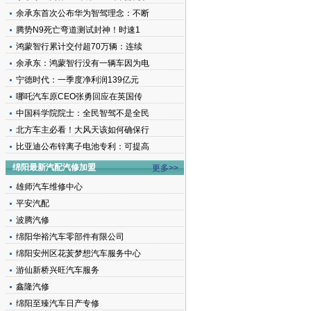
余承东首次公布华为智驾理念：不断
腾势N9死亡弯道测试封神！时速1
鸿蒙智行累计交付超70万辆：连续
余承东：鸿蒙智行没有一辆车因为电
宁德时代：一季度净利润139亿元
哪吒汽车原CEO张勇回应在英国传
中国科学院院士：全民智驾不是全民
北方车主必看！大风天该如何确保行
比亚迪公布锌离子电池专利：可提高
绵阳最新汽配汽修加盟
更多>>
雄师汽车维修中心
平安汽配
波腾汽修
绵阳华裕汽车零部件有限公司
绵阳安州区花荄梦想汽车服务中心
游仙新桥兴旺汽车服务
鑫隆汽修
绵阳至臻汽车日产专修