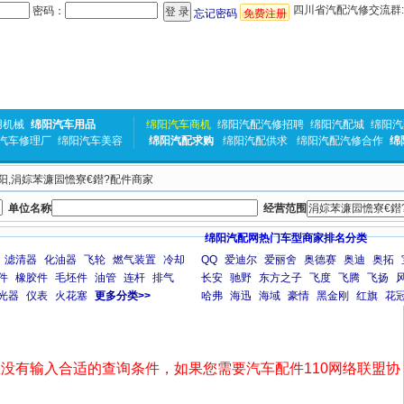
四川省汽配汽修交流群:31
密码：
忘记密码
免费注册
用机械
绵阳汽车用品
绵阳汽车商机
绵阳汽配汽修招聘
绵阳汽配城
绵阳汽
汽车修理厂
绵阳汽车美容
绵阳汽配求购
绵阳汽配供求
绵阳汽配汽修合作
绵
 绵阳,涓婃苯濂囩憺寮€鐟?配件商家
单位名称
经营范围
绵阳汽配网热门车型商家排名分类
滤清器
化油器
飞轮
燃气装置
冷却
QQ
爱迪尔
爱丽舍
奥德赛
奥迪
奥拓
件
橡胶件
毛坯件
油管
连杆
排气
长安
驰野
东方之子
飞度
飞腾
飞扬
光器
仪表
火花塞
更多分类>>
哈弗
海迅
海域
豪情
黑金刚
红旗
花
没有输入合适的查询条件，如果您需要汽车配件110网络联盟协