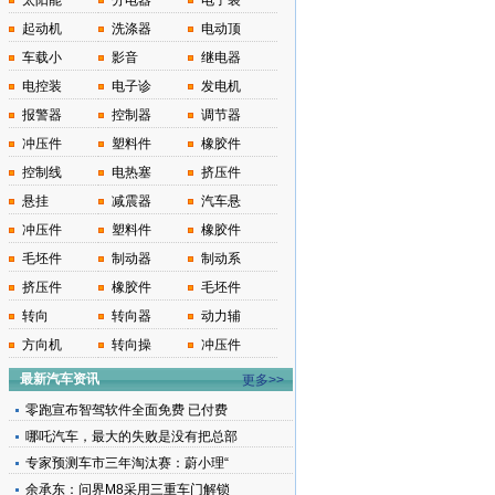
太阳能
分电器
电子装
起动机
洗涤器
电动顶
车载小
影音
继电器
电控装
电子诊
发电机
报警器
控制器
调节器
冲压件
塑料件
橡胶件
控制线
电热塞
挤压件
悬挂
减震器
汽车悬
冲压件
塑料件
橡胶件
毛坯件
制动器
制动系
挤压件
橡胶件
毛坯件
转向
转向器
动力辅
方向机
转向操
冲压件
最新汽车资讯
更多>>
零跑宣布智驾软件全面免费 已付费
哪吒汽车，最大的失败是没有把总部
专家预测车市三年淘汰赛：蔚小理“
余承东：问界M8采用三重车门解锁