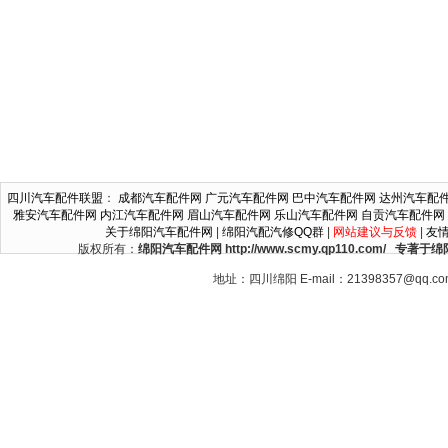
四川汽车配件联盟
：
成都汽车配件网
广元汽车配件网
巴中汽车配件网
达州汽车配
雅安汽车配件网
内江汽车配件网
眉山汽车配件网
乐山汽车配件网
自贡汽车配件网
关于绵阳汽车配件网
|
绵阳汽配汽修QQ群
|
网站建议与反馈
|
友
版权所有：
绵阳汽车配件网 http://www.scmy.qp110.c
地址：四川绵阳 E-mail：21398357@qq.c