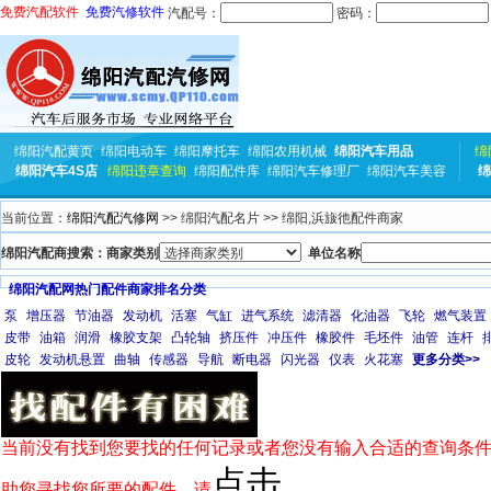
免费汽配软件
免费汽修软件
汽配号：
密码：
绵阳汽配黄页
绵阳电动车
绵阳摩托车
绵阳农用机械
绵阳汽车用品
绵
绵阳汽车4S店
绵阳违章查询
绵阳配件库
绵阳汽车修理厂
绵阳汽车美容
绵
当前位置：
绵阳汽配汽修网
>> 绵阳汽配名片 >> 绵阳,浜旇彵配件商家
绵阳汽配商搜索：商家类别
单位名称
绵阳汽配网热门配件商家排名分类
泵
增压器
节油器
发动机
活塞
气缸
进气系统
滤清器
化油器
飞轮
燃气装置
皮带
油箱
润滑
橡胶支架
凸轮轴
挤压件
冲压件
橡胶件
毛坯件
油管
连杆
皮轮
发动机悬置
曲轴
传感器
导航
断电器
闪光器
仪表
火花塞
更多分类>>
当前没有找到您要找的任何记录或者您没有输入合适的查询条件
点击
助您寻找您所要的配件，请