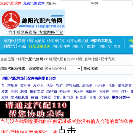
免费汽配软件
免费汽修软件
汽配号：
密码：
绵阳汽配黄页
绵阳电动车
绵阳摩托车
绵阳农用机械
绵阳汽车用品
绵
绵阳汽车4S店
绵阳违章查询
绵阳配件库
绵阳汽车修理厂
绵阳汽车美容
绵
当前位置：
绵阳汽配汽修网
>> 绵阳汽配名片 >> 绵阳,寰峰浗鏇?配件商家
绵阳汽配商搜索：商家类别
单位名称
绵阳汽配网热门配件商家排名分类
泵
增压器
节油器
发动机
活塞
气缸
进气系统
滤清器
化油器
飞轮
燃气装置
皮带
油箱
润滑
橡胶支架
凸轮轴
挤压件
冲压件
橡胶件
毛坯件
油管
连杆
皮轮
发动机悬置
曲轴
传感器
导航
断电器
闪光器
仪表
火花塞
更多分类>>
当前没有找到您要找的任何记录或者您没有输入合适的查询条件
点击
助您寻找您所要的配件，请