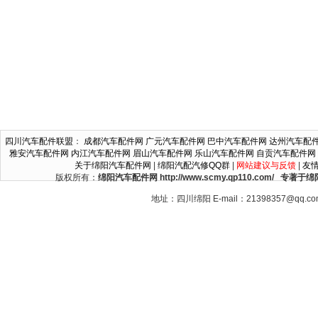
四川汽车配件联盟
：
成都汽车配件网
广元汽车配件网
巴中汽车配件网
达州汽车配
雅安汽车配件网
内江汽车配件网
眉山汽车配件网
乐山汽车配件网
自贡汽车配件网
关于绵阳汽车配件网
|
绵阳汽配汽修QQ群
|
网站建议与反馈
|
友
版权所有：
绵阳汽车配件网 http://www.scmy.qp110.c
地址：四川绵阳 E-mail：21398357@qq.c