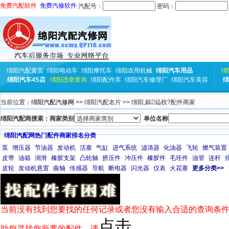
免费汽配软件
免费汽修软件
汽配号：
密码：
绵阳汽配黄页
绵阳电动车
绵阳摩托车
绵阳农用机械
绵阳汽车用品
绵
绵阳汽车4S店
绵阳违章查询
绵阳配件库
绵阳汽车修理厂
绵阳汽车美容
绵
当前位置：
绵阳汽配汽修网
>> 绵阳汽配名片 >> 绵阳,鏂煰杈?配件商家
绵阳汽配商搜索：商家类别
单位名称
绵阳汽配网热门配件商家排名分类
泵
增压器
节油器
发动机
活塞
气缸
进气系统
滤清器
化油器
飞轮
燃气装置
皮带
油箱
润滑
橡胶支架
凸轮轴
挤压件
冲压件
橡胶件
毛坯件
油管
连杆
皮轮
发动机悬置
曲轴
传感器
导航
断电器
闪光器
仪表
火花塞
更多分类>>
当前没有找到您要找的任何记录或者您没有输入合适的查询条件
点击
助您寻找您所要的配件，请