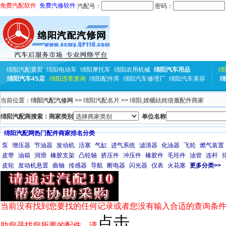
免费汽配软件
免费汽修软件
汽配号：
密码：
绵阳汽配黄页
绵阳电动车
绵阳摩托车
绵阳农用机械
绵阳汽车用品
绵
绵阳汽车4S店
绵阳违章查询
绵阳配件库
绵阳汽车修理厂
绵阳汽车美容
绵
当前位置：
绵阳汽配汽修网
>> 绵阳汽配名片 >> 绵阳,娌欐紶姹借溅配件商家
绵阳汽配商搜索：商家类别
单位名称
绵阳汽配网热门配件商家排名分类
泵
增压器
节油器
发动机
活塞
气缸
进气系统
滤清器
化油器
飞轮
燃气装置
皮带
油箱
润滑
橡胶支架
凸轮轴
挤压件
冲压件
橡胶件
毛坯件
油管
连杆
皮轮
发动机悬置
曲轴
传感器
导航
断电器
闪光器
仪表
火花塞
更多分类>>
当前没有找到您要找的任何记录或者您没有输入合适的查询条件
点击
助您寻找您所要的配件，请