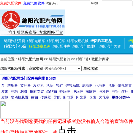
免费汽配软件
免费汽修软件
汽配号：
密码：
绵阳汽配黄页
绵阳电动车
绵阳摩托车
绵阳农用机械
绵阳汽车用品
绵
绵阳汽车4S店
绵阳违章查询
绵阳配件库
绵阳汽车修理厂
绵阳汽车美容
绵
当前位置：
绵阳汽配汽修网
>> 绵阳汽配名片 >> 绵阳,瑙ｆ斁配件商家
绵阳汽配商搜索：商家类别
单位名称
绵阳汽配网热门配件商家排名分类
泵
增压器
节油器
发动机
活塞
气缸
进气系统
滤清器
化油器
飞轮
燃气装置
皮带
油箱
润滑
橡胶支架
凸轮轴
挤压件
冲压件
橡胶件
毛坯件
油管
连杆
皮轮
发动机悬置
曲轴
传感器
导航
断电器
闪光器
仪表
火花塞
更多分类>>
当前没有找到您要找的任何记录或者您没有输入合适的查询条件
点击
助您寻找您所要的配件，请