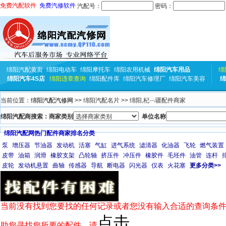
免费汽配软件
免费汽修软件
汽配号：
密码：
绵阳汽配黄页
绵阳电动车
绵阳摩托车
绵阳农用机械
绵阳汽车用品
绵
绵阳汽车4S店
绵阳违章查询
绵阳配件库
绵阳汽车修理厂
绵阳汽车美容
绵
当前位置：
绵阳汽配汽修网
>> 绵阳汽配名片 >> 绵阳,杞﹁疆配件商家
绵阳汽配商搜索：商家类别
单位名称
绵阳汽配网热门配件商家排名分类
泵
增压器
节油器
发动机
活塞
气缸
进气系统
滤清器
化油器
飞轮
燃气装置
皮带
油箱
润滑
橡胶支架
凸轮轴
挤压件
冲压件
橡胶件
毛坯件
油管
连杆
皮轮
发动机悬置
曲轴
传感器
导航
断电器
闪光器
仪表
火花塞
更多分类>>
当前没有找到您要找的任何记录或者您没有输入合适的查询条件
点击
助您寻找您所要的配件，请