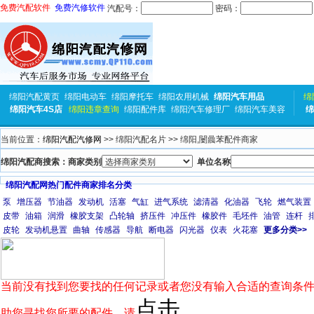
免费汽配软件
免费汽修软件
汽配号：
密码：
绵阳汽配黄页
绵阳电动车
绵阳摩托车
绵阳农用机械
绵阳汽车用品
绵
绵阳汽车4S店
绵阳违章查询
绵阳配件库
绵阳汽车修理厂
绵阳汽车美容
绵
当前位置：
绵阳汽配汽修网
>> 绵阳汽配名片 >> 绵阳,闄曟苯配件商家
绵阳汽配商搜索：商家类别
单位名称
绵阳汽配网热门配件商家排名分类
泵
增压器
节油器
发动机
活塞
气缸
进气系统
滤清器
化油器
飞轮
燃气装置
皮带
油箱
润滑
橡胶支架
凸轮轴
挤压件
冲压件
橡胶件
毛坯件
油管
连杆
皮轮
发动机悬置
曲轴
传感器
导航
断电器
闪光器
仪表
火花塞
更多分类>>
当前没有找到您要找的任何记录或者您没有输入合适的查询条件
点击
助您寻找您所要的配件，请