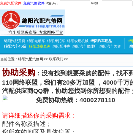
免费汽配软件
免费汽修软件
汽配号：
密码：
绵阳汽配黄页
绵阳电动车
绵阳摩托车
绵阳农用机械
绵阳汽车用品
绵
绵阳汽车4S店
绵阳违章查询
绵阳配件库
绵阳汽车修理厂
绵阳汽车美容
绵
当前位置：
绵阳汽配汽修网
>> 联系我们 >>
协助采购
：没有找到想要采购的配件，找不
110网络联盟，我们有20多万加盟 ，4000千
汽配供应商QQ群，协助您找到你所想要的配件
免费协助热线：4000278110
请详细描述你的采购需求：
配件名称及描述；
您所在的地区及具体位置；