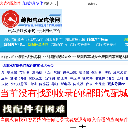
免费汽配软件
免费汽修软件
汽配号：
密码：
绵阳汽配黄页
绵阳电动车
绵阳摩托车
绵阳农用机械
绵阳汽车用品
绵
绵阳汽车4S店
绵阳违章查询
绵阳配件库
绵阳汽车修理厂
绵阳汽车美容
绵
当前位置：
绵阳汽配汽修网
>>
绵阳汽配城大全
>>
绵阳汽车城大全,绵阳汽车市场,绵
绵阳汽配网热门配件商家排名分类
泵
增压器
节油器
发动机
活塞
气缸
进气系统
滤清器
化油器
飞轮
燃气装置
皮带
油箱
润滑
橡胶支架
凸轮轴
挤压件
冲压件
橡胶件
毛坯件
油管
连杆
皮轮
发动机悬置
曲轴
传感器
导航
断电器
闪光器
仪表
火花塞
更多分类>>
当前没有找到收录的绵阳汽配
当前没有找到您要找的任何记录或者您没有输入合适的查询条件