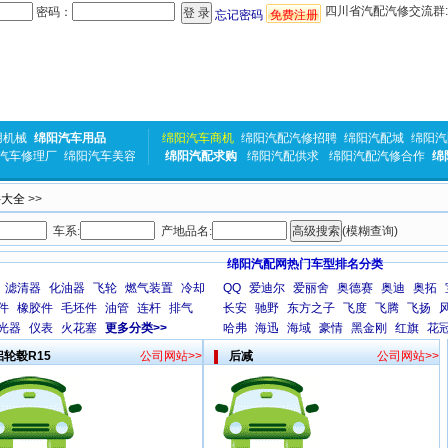
四川省汽配汽修交流群:31
密码：
忘记密码
免费注册
用机械
绵阳汽车用品
绵阳汽车商机
绵阳汽配汽修招聘
绵阳汽配城
绵阳汽
汽车修理厂
绵阳汽车美容
绵阳汽配求购
绵阳汽配供求
绵阳汽配汽修合作
绵
件大全
>>
车系:
产地品名:
(模糊查询)
绵阳汽配网热门车型排名分类
滤清器
化油器
飞轮
燃气装置
冷却
QQ
爱迪尔
爱丽舍
奥德赛
奥迪
奥拓
件
橡胶件
毛坯件
油管
连杆
排气
长安
驰野
东方之子
飞度
飞腾
飞扬
光器
仪表
火花塞
更多分类>>
哈弗
海迅
海域
豪情
黑金刚
红旗
花
铝轮毂R15
公司网站>>
后减
公司网站>>