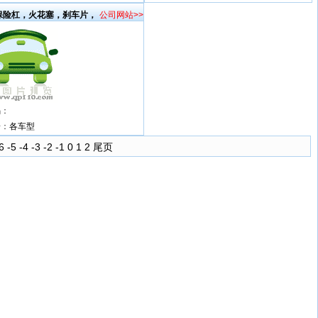
保险杠，火花塞，刹车片，
公司网站>>
码：
号：
各车型
6
-5
-4
-3
-2
-1
0
1
2
尾页