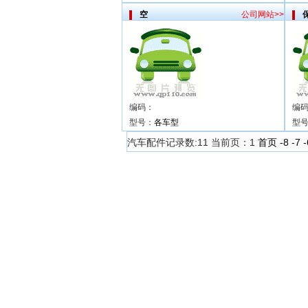
空
公司网站>>
编码：
编
型号：
各车型
型
汽车配件记录数:11 当前页：1
首页
-8
-7
-