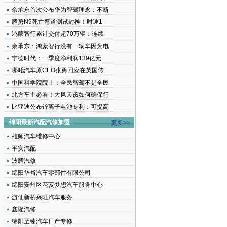
余承东首次公布华为智驾理念：不断
腾势N9死亡弯道测试封神！时速1
鸿蒙智行累计交付超70万辆：连续
余承东：鸿蒙智行没有一辆车因为电
宁德时代：一季度净利润139亿元
哪吒汽车原CEO张勇回应在英国传
中国科学院院士：全民智驾不是全民
北方车主必看！大风天该如何确保行
比亚迪公布锌离子电池专利：可提高
绵阳最新汽配汽修加盟
更多>>
雄师汽车维修中心
平安汽配
波腾汽修
绵阳华裕汽车零部件有限公司
绵阳安州区花荄梦想汽车服务中心
游仙新桥兴旺汽车服务
鑫隆汽修
绵阳至臻汽车日产专修