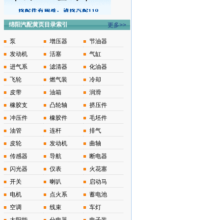
绵阳汽配黄页目录索引
更多>>
泵
增压器
节油器
发动机
活塞
气缸
进气系
滤清器
化油器
飞轮
燃气装
冷却
皮带
油箱
润滑
橡胶支
凸轮轴
挤压件
冲压件
橡胶件
毛坯件
油管
连杆
排气
皮轮
发动机
曲轴
传感器
导航
断电器
闪光器
仪表
火花塞
开关
喇叭
启动马
电机
点火系
蓄电池
空调
线束
车灯