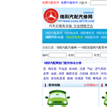
免费汽配软件
免费汽修软件
汽配号：
绵阳汽配黄页
绵阳电动车
绵阳摩托车
绵阳农
绵阳汽车4S店
绵阳违章查询
绵阳配件库
绵阳
当前位置：
绵阳汽配汽修网
>>
绵阳加盟商汽配零
编码
:
名称
:
车型
:
绵阳汽配网热门配件排名分类
泵
增压器
节油器
发动机
活塞
气缸
进气系统
皮带
油箱
润滑
橡胶支架
凸轮轴
挤压件
冲压
皮轮
发动机悬置
曲轴
传感器
导航
断电器
闪
前传动轴
公司网站>>