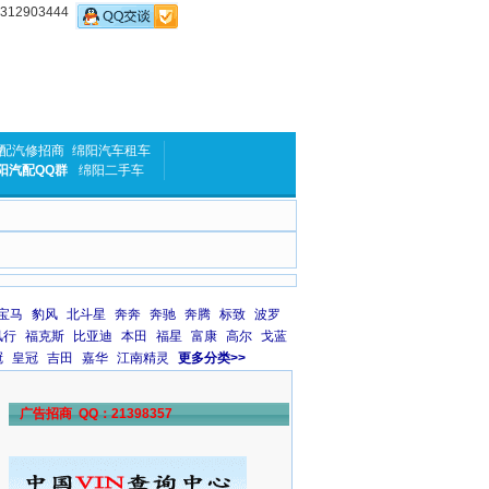
2903444
配汽修招商
绵阳汽车租车
阳汽配QQ群
绵阳二手车
宝马
豹风
北斗星
奔奔
奔驰
奔腾
标致
波罗
风行
福克斯
比亚迪
本田
福星
富康
高尔
戈蓝
冠
皇冠
吉田
嘉华
江南精灵
更多分类>>
广告招商 QQ：21398357