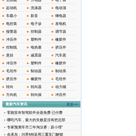
太阳能
分电器
电子装
起动机
洗涤器
电动顶
车载小
影音
继电器
电控装
电子诊
发电机
报警器
控制器
调节器
冲压件
塑料件
橡胶件
控制线
电热塞
挤压件
悬挂
减震器
汽车悬
冲压件
塑料件
橡胶件
毛坯件
制动器
制动系
挤压件
橡胶件
毛坯件
转向
转向器
动力辅
方向机
转向操
冲压件
最新汽车资讯
更多>>
零跑宣布智驾软件全面免费 已付费
哪吒汽车，最大的失败是没有把总部
专家预测车市三年淘汰赛：蔚小理“
余承东：问界M8采用三重车门解锁