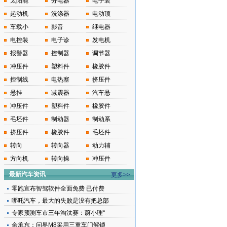
太阳能
分电器
电子装
起动机
洗涤器
电动顶
车载小
影音
继电器
电控装
电子诊
发电机
报警器
控制器
调节器
冲压件
塑料件
橡胶件
控制线
电热塞
挤压件
悬挂
减震器
汽车悬
冲压件
塑料件
橡胶件
毛坯件
制动器
制动系
挤压件
橡胶件
毛坯件
转向
转向器
动力辅
方向机
转向操
冲压件
最新汽车资讯
更多>>
零跑宣布智驾软件全面免费 已付费
哪吒汽车，最大的失败是没有把总部
专家预测车市三年淘汰赛：蔚小理“
余承东：问界M8采用三重车门解锁