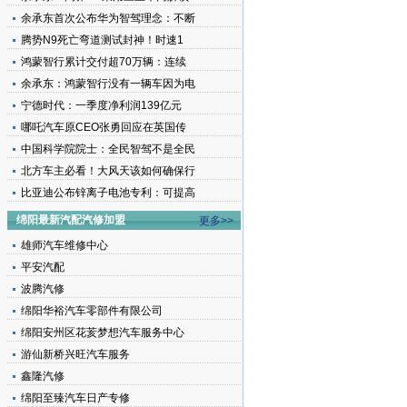
余承东首次公布华为智驾理念：不断
腾势N9死亡弯道测试封神！时速1
鸿蒙智行累计交付超70万辆：连续
余承东：鸿蒙智行没有一辆车因为电
宁德时代：一季度净利润139亿元
哪吒汽车原CEO张勇回应在英国传
中国科学院院士：全民智驾不是全民
北方车主必看！大风天该如何确保行
比亚迪公布锌离子电池专利：可提高
绵阳最新汽配汽修加盟
更多>>
雄师汽车维修中心
平安汽配
波腾汽修
绵阳华裕汽车零部件有限公司
绵阳安州区花荄梦想汽车服务中心
游仙新桥兴旺汽车服务
鑫隆汽修
绵阳至臻汽车日产专修