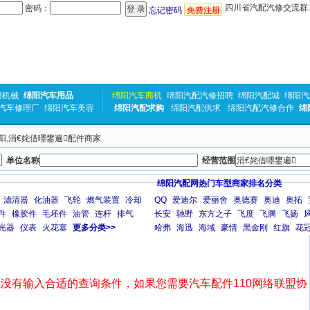
四川省汽配汽修交流群:31
密码：
忘记密码
免费注册
用机械
绵阳汽车用品
绵阳汽车商机
绵阳汽配汽修招聘
绵阳汽配城
绵阳汽
汽车修理厂
绵阳汽车美容
绵阳汽配求购
绵阳汽配供求
绵阳汽配汽修合作
绵
绵阳,涓€姹借嚜鐢遍配件商家
单位名称
经营范围
绵阳汽配网热门车型商家排名分类
滤清器
化油器
飞轮
燃气装置
冷却
QQ
爱迪尔
爱丽舍
奥德赛
奥迪
奥拓
件
橡胶件
毛坯件
油管
连杆
排气
长安
驰野
东方之子
飞度
飞腾
飞扬
光器
仪表
火花塞
更多分类>>
哈弗
海迅
海域
豪情
黑金刚
红旗
花
没有输入合适的查询条件，如果您需要汽车配件110网络联盟协