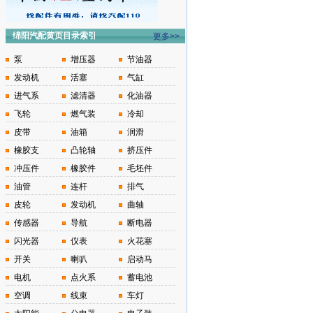
绵阳汽配黄页目录索引
更多>>
泵
增压器
节油器
发动机
活塞
气缸
进气系
滤清器
化油器
飞轮
燃气装
冷却
皮带
油箱
润滑
橡胶支
凸轮轴
挤压件
冲压件
橡胶件
毛坯件
油管
连杆
排气
皮轮
发动机
曲轴
传感器
导航
断电器
闪光器
仪表
火花塞
开关
喇叭
启动马
电机
点火系
蓄电池
空调
线束
车灯