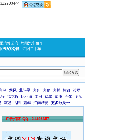
2903444
配汽修招商
绵阳汽车租车
阳汽配QQ群
绵阳二手车
宝马
豹风
北斗星
奔奔
奔驰
奔腾
标致
波罗
风行
福克斯
比亚迪
本田
福星
富康
高尔
戈蓝
冠
皇冠
吉田
嘉华
江南精灵
更多分类>>
广告招商 QQ：21398357