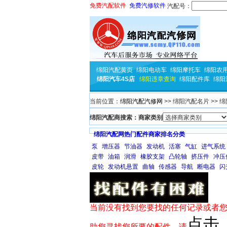
免费汽配软件
免费汽修软件
汽配号：
绵阳汽配黄页
绵阳电动车
绵阳摩托车
绵阳农
绵阳汽车4S店
绵阳违章查询
绵阳配件库
绵阳
当前位置：
绵阳汽配汽修网
>> 绵阳汽配名片 >> 
绵阳汽配商搜索：商家类别
绵阳汽配网热门配件商家排名分类
泵
增压器
节油器
发动机
活塞
气缸
进气系统
皮带
油箱
润滑
橡胶支架
凸轮轴
挤压件
冲压
皮轮
发动机悬置
曲轴
传感器
导航
断电器
闪
当前没有找到您要找的任何记录或者您
点击
助您寻找您所要的配件，请