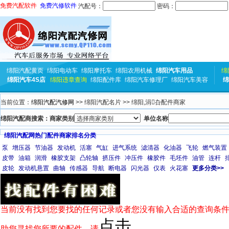
免费汽配软件
免费汽修软件
汽配号：
密码：
绵阳汽配黄页
绵阳电动车
绵阳摩托车
绵阳农用机械
绵阳汽车用品
绵
绵阳汽车4S店
绵阳违章查询
绵阳配件库
绵阳汽车修理厂
绵阳汽车美容
绵
当前位置：
绵阳汽配汽修网
>> 绵阳汽配名片 >> 绵阳,涓叴配件商家
绵阳汽配商搜索：商家类别
单位名称
绵阳汽配网热门配件商家排名分类
泵
增压器
节油器
发动机
活塞
气缸
进气系统
滤清器
化油器
飞轮
燃气装置
皮带
油箱
润滑
橡胶支架
凸轮轴
挤压件
冲压件
橡胶件
毛坯件
油管
连杆
皮轮
发动机悬置
曲轴
传感器
导航
断电器
闪光器
仪表
火花塞
更多分类>>
当前没有找到您要找的任何记录或者您没有输入合适的查询条件
点击
助您寻找您所要的配件，请