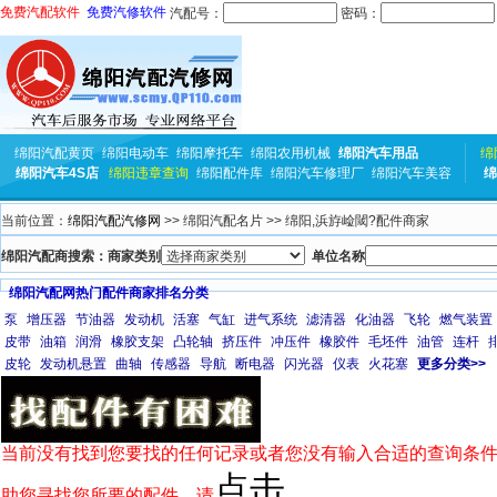
免费汽配软件
免费汽修软件
汽配号：
密码：
绵阳汽配黄页
绵阳电动车
绵阳摩托车
绵阳农用机械
绵阳汽车用品
绵
绵阳汽车4S店
绵阳违章查询
绵阳配件库
绵阳汽车修理厂
绵阳汽车美容
绵
当前位置：
绵阳汽配汽修网
>> 绵阳汽配名片 >> 绵阳,浜斿崄閾?配件商家
绵阳汽配商搜索：商家类别
单位名称
绵阳汽配网热门配件商家排名分类
泵
增压器
节油器
发动机
活塞
气缸
进气系统
滤清器
化油器
飞轮
燃气装置
皮带
油箱
润滑
橡胶支架
凸轮轴
挤压件
冲压件
橡胶件
毛坯件
油管
连杆
皮轮
发动机悬置
曲轴
传感器
导航
断电器
闪光器
仪表
火花塞
更多分类>>
当前没有找到您要找的任何记录或者您没有输入合适的查询条件
点击
助您寻找您所要的配件，请