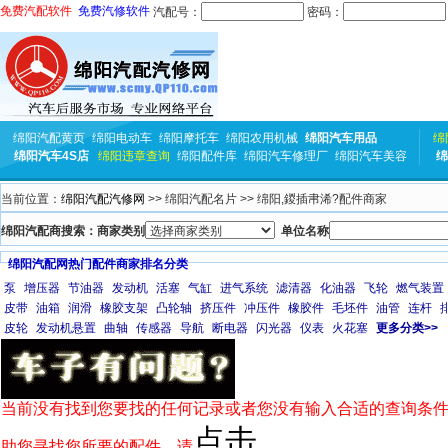
免费汽配软件
免费汽修软件
汽配号：
密码：
绵阳汽配黄页
绵阳电动车
绵阳摩托车
绵阳农用机械
绵阳汽车用品
绵
绵阳汽车4S店
绵阳违章查询
绵阳配件库
绵阳汽车修理厂
绵阳汽车美容
绵
当前位置：
绵阳汽配汽修网
>> 绵阳汽配名片 >> 绵阳,鍐插帇浠?配件商家
绵阳汽配商搜索：商家类别
单位名称
绵阳汽配网热门配件商家排名分类
泵
增压器
节油器
发动机
活塞
气缸
进气系统
滤清器
化油器
飞轮
燃气装置
皮带
油箱
润滑
橡胶支架
凸轮轴
挤压件
冲压件
橡胶件
毛坯件
油管
连杆
皮轮
发动机悬置
曲轴
传感器
导航
断电器
闪光器
仪表
火花塞
更多分类>>
当前没有找到您要找的任何记录或者您没有输入合适的查询条件
点击
助您寻找您所要的配件，请