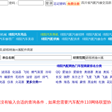
四川省汽配汽修交流群:31
密码：
忘记密码
免费注册
用机械
绵阳汽车用品
绵阳汽车商机
绵阳汽配汽修招聘
绵阳汽配城
绵阳汽
汽车修理厂
绵阳汽车美容
绵阳汽配求购
绵阳汽配供求
绵阳汽配汽修合作
绵
 绵阳,鍖楁柟瀹㈣溅配件商家
单位名称
经营范围
绵阳汽配网热门车型商家排名分类
滤清器
化油器
飞轮
燃气装置
冷却
QQ
爱迪尔
爱丽舍
奥德赛
奥迪
奥拓
件
橡胶件
毛坯件
油管
连杆
排气
长安
驰野
东方之子
飞度
飞腾
飞扬
光器
仪表
火花塞
更多分类>>
哈弗
海迅
海域
豪情
黑金刚
红旗
花
没有输入合适的查询条件，如果您需要汽车配件110网络联盟协