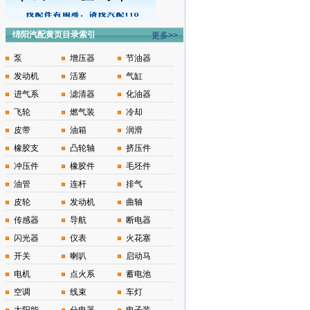
绵阳汽配黄页目录索引
更多>>
泵
增压器
节油器
发动机
活塞
气缸
进气系
滤清器
化油器
飞轮
燃气装
冷却
皮带
油箱
润滑
橡胶支
凸轮轴
挤压件
冲压件
橡胶件
毛坯件
油管
连杆
排气
皮轮
发动机
曲轴
传感器
导航
断电器
闪光器
仪表
火花塞
开关
喇叭
启动马
电机
点火系
蓄电池
空调
线束
车灯