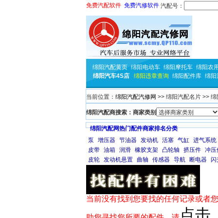
免费汽配软件
免费汽修软件
汽配号：
绵阳汽配黄页
绵阳电动车
绵阳摩托车
绵阳农
绵阳汽车4S店
绵阳违章查询
绵阳配件库
绵阳
当前位置：
绵阳汽配汽修网
>> 绵阳汽配名片 >>
绵阳汽配商搜索：商家类别
绵阳汽配网热门配件商家排名分类
泵
增压器
节油器
发动机
活塞
气缸
进气系统
皮带
油箱
润滑
橡胶支架
凸轮轴
挤压件
冲压
皮轮
发动机悬置
曲轴
传感器
导航
断电器
闪
当前没有找到您要找的任何记录或者您
点击
助您寻找您所要的配件，请