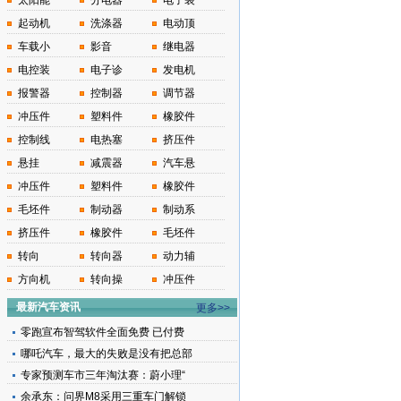
太阳能
分电器
电子装
起动机
洗涤器
电动顶
车载小
影音
继电器
电控装
电子诊
发电机
报警器
控制器
调节器
冲压件
塑料件
橡胶件
控制线
电热塞
挤压件
悬挂
减震器
汽车悬
冲压件
塑料件
橡胶件
毛坯件
制动器
制动系
挤压件
橡胶件
毛坯件
转向
转向器
动力辅
方向机
转向操
冲压件
最新汽车资讯
更多>>
零跑宣布智驾软件全面免费 已付费
哪吒汽车，最大的失败是没有把总部
专家预测车市三年淘汰赛：蔚小理“
余承东：问界M8采用三重车门解锁