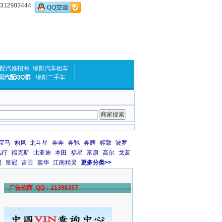
2903444
配汽修招商
绵阳汽车租车
阳汽配QQ群
绵阳二手车
宝马
豹风
北斗星
奔奔
奔驰
奔腾
标致
波罗
风行
福克斯
比亚迪
本田
福星
富康
高尔
戈蓝
冠
皇冠
吉田
嘉华
江南精灵
更多分类>>
广告招商 QQ：21398357