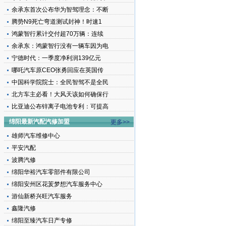
余承东首次公布华为智驾理念：不断
腾势N9死亡弯道测试封神！时速1
鸿蒙智行累计交付超70万辆：连续
余承东：鸿蒙智行没有一辆车因为电
宁德时代：一季度净利润139亿元
哪吒汽车原CEO张勇回应在英国传
中国科学院院士：全民智驾不是全民
北方车主必看！大风天该如何确保行
比亚迪公布锌离子电池专利：可提高
绵阳最新汽配汽修加盟
更多>>
雄师汽车维修中心
平安汽配
波腾汽修
绵阳华裕汽车零部件有限公司
绵阳安州区花荄梦想汽车服务中心
游仙新桥兴旺汽车服务
鑫隆汽修
绵阳至臻汽车日产专修