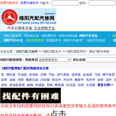
免费汽配软件
免费汽修软件
汽配号：
密码：
绵阳汽配黄页
绵阳电动车
绵阳摩托车
绵阳农用机械
绵阳汽车用品
绵
绵阳汽车4S店
绵阳违章查询
绵阳配件库
绵阳汽车修理厂
绵阳汽车美容
绵
当前位置：
绵阳汽配汽修网
>> 绵阳汽配名片 >> 绵阳,鍗婃寕杞﹀厜杞?配件商家
绵阳汽配商搜索：商家类别
单位名称
绵阳汽配网热门配件商家排名分类
泵
增压器
节油器
发动机
活塞
气缸
进气系统
滤清器
化油器
飞轮
燃气装置
皮带
油箱
润滑
橡胶支架
凸轮轴
挤压件
冲压件
橡胶件
毛坯件
油管
连杆
皮轮
发动机悬置
曲轴
传感器
导航
断电器
闪光器
仪表
火花塞
更多分类>>
当前没有找到您要找的任何记录或者您没有输入合适的查询条件
点击
助您寻找您所要的配件，请