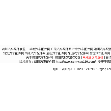
四川汽车配件联盟
：
成都汽车配件网
广元汽车配件网
巴中汽车配件网
达州汽车配
雅安汽车配件网
内江汽车配件网
眉山汽车配件网
乐山汽车配件网
自贡汽车配件网
关于绵阳汽车配件网
|
绵阳汽配汽修QQ群
|
网站建议与反馈
|
友
版权所有：
绵阳汽车配件网 http://www.scmy.qp110.c
地址：四川绵阳 E-mail：21398357@qq.c