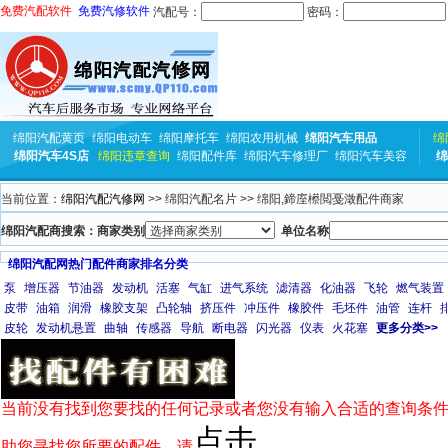
免费汽配软件
免费汽修软件
汽配号：
密码：
绵阳汽配黄页
绵阳电动车
绵阳摩托车
绵阳农用机械
绵阳汽车用品
绵
绵阳汽车4S店
绵阳违章查询
绵阳配件库
绵阳汽车修理厂
绵阳汽车美容
绵
当前位置：
绵阳汽配汽修网
>> 绵阳汽配名片 >> 绵阳,鍗庢櫒閲戞澂配件商家
绵阳汽配商搜索：商家类别
单位名称
绵阳汽配网热门配件商家排名分类
泵
增压器
节油器
发动机
活塞
气缸
进气系统
滤清器
化油器
飞轮
燃气装置
皮带
油箱
润滑
橡胶支架
凸轮轴
挤压件
冲压件
橡胶件
毛坯件
油管
连杆
皮轮
发动机悬置
曲轴
传感器
导航
断电器
闪光器
仪表
火花塞
更多分类>>
当前没有找到您要找的任何记录或者您没有输入合适的查询条件
点击
助您寻找您所要的配件，请