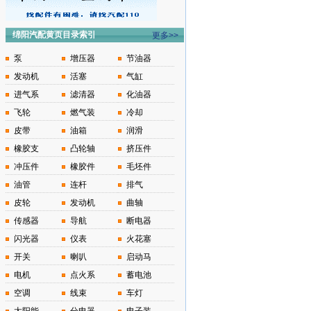
绵阳汽配黄页目录索引
更多>>
泵
增压器
节油器
发动机
活塞
气缸
进气系
滤清器
化油器
飞轮
燃气装
冷却
皮带
油箱
润滑
橡胶支
凸轮轴
挤压件
冲压件
橡胶件
毛坯件
油管
连杆
排气
皮轮
发动机
曲轴
传感器
导航
断电器
闪光器
仪表
火花塞
开关
喇叭
启动马
电机
点火系
蓄电池
空调
线束
车灯