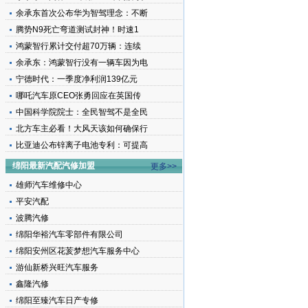
余承东首次公布华为智驾理念：不断
腾势N9死亡弯道测试封神！时速1
鸿蒙智行累计交付超70万辆：连续
余承东：鸿蒙智行没有一辆车因为电
宁德时代：一季度净利润139亿元
哪吒汽车原CEO张勇回应在英国传
中国科学院院士：全民智驾不是全民
北方车主必看！大风天该如何确保行
比亚迪公布锌离子电池专利：可提高
绵阳最新汽配汽修加盟
更多>>
雄师汽车维修中心
平安汽配
波腾汽修
绵阳华裕汽车零部件有限公司
绵阳安州区花荄梦想汽车服务中心
游仙新桥兴旺汽车服务
鑫隆汽修
绵阳至臻汽车日产专修