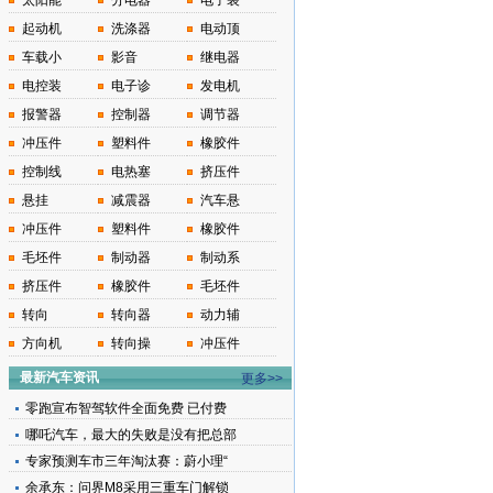
太阳能
分电器
电子装
起动机
洗涤器
电动顶
车载小
影音
继电器
电控装
电子诊
发电机
报警器
控制器
调节器
冲压件
塑料件
橡胶件
控制线
电热塞
挤压件
悬挂
减震器
汽车悬
冲压件
塑料件
橡胶件
毛坯件
制动器
制动系
挤压件
橡胶件
毛坯件
转向
转向器
动力辅
方向机
转向操
冲压件
最新汽车资讯
更多>>
零跑宣布智驾软件全面免费 已付费
哪吒汽车，最大的失败是没有把总部
专家预测车市三年淘汰赛：蔚小理“
余承东：问界M8采用三重车门解锁