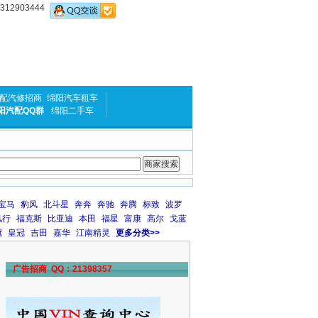
2903444
配汽修招商
绵阳汽车租车
阳汽配QQ群
绵阳二手车
宝马
豹风
北斗星
奔奔
奔驰
奔腾
标致
波罗
风行
福克斯
比亚迪
本田
福星
富康
高尔
戈蓝
冠
皇冠
吉田
嘉华
江南精灵
更多分类>>
广告招商 QQ：21398357