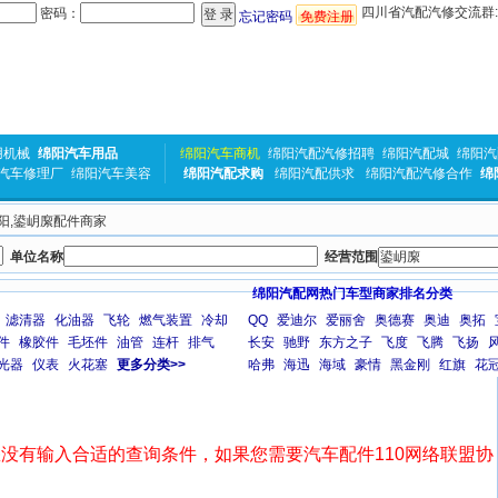
四川省汽配汽修交流群:31
密码：
忘记密码
免费注册
用机械
绵阳汽车用品
绵阳汽车商机
绵阳汽配汽修招聘
绵阳汽配城
绵阳汽
汽车修理厂
绵阳汽车美容
绵阳汽配求购
绵阳汽配供求
绵阳汽配汽修合作
绵
绵阳,鍙岄緳配件商家
单位名称
经营范围
绵阳汽配网热门车型商家排名分类
滤清器
化油器
飞轮
燃气装置
冷却
QQ
爱迪尔
爱丽舍
奥德赛
奥迪
奥拓
件
橡胶件
毛坯件
油管
连杆
排气
长安
驰野
东方之子
飞度
飞腾
飞扬
光器
仪表
火花塞
更多分类>>
哈弗
海迅
海域
豪情
黑金刚
红旗
花
没有输入合适的查询条件，如果您需要汽车配件110网络联盟协