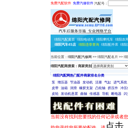
免费汽配软件
免费汽修软件
汽配号：
绵阳汽配黄页
绵阳电动车
绵阳摩托车
绵阳农
绵阳汽车4S店
绵阳违章查询
绵阳配件库
绵阳
当前位置：
绵阳汽配汽修网
>> 绵阳汽配名片 >> 
绵阳汽配商搜索：商家类别
绵阳汽配网热门配件商家排名分类
泵
增压器
节油器
发动机
活塞
气缸
进气系统
皮带
油箱
润滑
橡胶支架
凸轮轴
挤压件
冲压
皮轮
发动机悬置
曲轴
传感器
导航
断电器
闪
当前没有找到您要找的任何记录或者您
点击
助您寻找您所要的配件，请