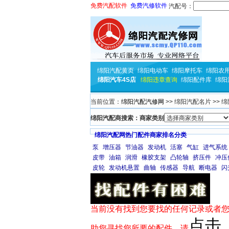
免费汽配软件
免费汽修软件
汽配号：
绵阳汽配黄页
绵阳电动车
绵阳摩托车
绵阳农
绵阳汽车4S店
绵阳违章查询
绵阳配件库
绵阳
当前位置：
绵阳汽配汽修网
>> 绵阳汽配名片 >> 
绵阳汽配商搜索：商家类别
绵阳汽配网热门配件商家排名分类
泵
增压器
节油器
发动机
活塞
气缸
进气系统
皮带
油箱
润滑
橡胶支架
凸轮轴
挤压件
冲压
皮轮
发动机悬置
曲轴
传感器
导航
断电器
闪
当前没有找到您要找的任何记录或者您
点击
助您寻找您所要的配件，请