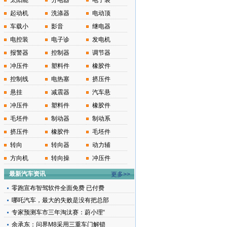
太阳能
分电器
电子装
起动机
洗涤器
电动顶
车载小
影音
继电器
电控装
电子诊
发电机
报警器
控制器
调节器
冲压件
塑料件
橡胶件
控制线
电热塞
挤压件
悬挂
减震器
汽车悬
冲压件
塑料件
橡胶件
毛坯件
制动器
制动系
挤压件
橡胶件
毛坯件
转向
转向器
动力辅
方向机
转向操
冲压件
最新汽车资讯
更多>>
零跑宣布智驾软件全面免费 已付费
哪吒汽车，最大的失败是没有把总部
专家预测车市三年淘汰赛：蔚小理“
余承东：问界M8采用三重车门解锁