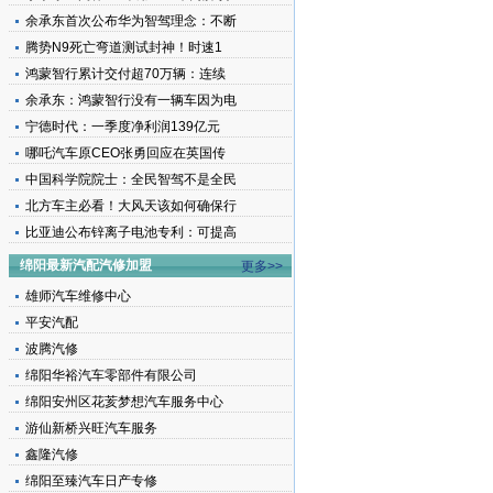
余承东首次公布华为智驾理念：不断
腾势N9死亡弯道测试封神！时速1
鸿蒙智行累计交付超70万辆：连续
余承东：鸿蒙智行没有一辆车因为电
宁德时代：一季度净利润139亿元
哪吒汽车原CEO张勇回应在英国传
中国科学院院士：全民智驾不是全民
北方车主必看！大风天该如何确保行
比亚迪公布锌离子电池专利：可提高
绵阳最新汽配汽修加盟
更多>>
雄师汽车维修中心
平安汽配
波腾汽修
绵阳华裕汽车零部件有限公司
绵阳安州区花荄梦想汽车服务中心
游仙新桥兴旺汽车服务
鑫隆汽修
绵阳至臻汽车日产专修