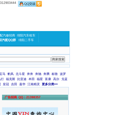
2903444
配汽修招商
绵阳汽车租车
阳汽配QQ群
绵阳二手车
宝马
豹风
北斗星
奔奔
奔驰
奔腾
标致
波罗
风行
福克斯
比亚迪
本田
福星
富康
高尔
戈蓝
冠
皇冠
吉田
嘉华
江南精灵
更多分类>>
广告招商 QQ：21398357