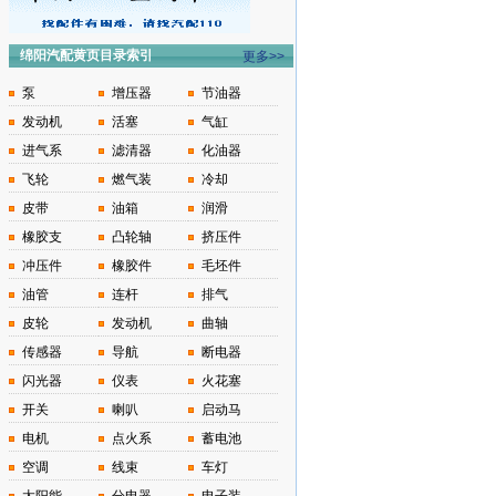
绵阳汽配黄页目录索引
更多>>
泵
增压器
节油器
发动机
活塞
气缸
进气系
滤清器
化油器
飞轮
燃气装
冷却
皮带
油箱
润滑
橡胶支
凸轮轴
挤压件
冲压件
橡胶件
毛坯件
油管
连杆
排气
皮轮
发动机
曲轴
传感器
导航
断电器
闪光器
仪表
火花塞
开关
喇叭
启动马
电机
点火系
蓄电池
空调
线束
车灯