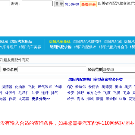
四川省汽配汽修交流群:31
密码：
忘记密码
免费注册
用机械
绵阳汽车用品
绵阳汽车商机
绵阳汽配汽修招聘
绵阳汽配城
绵阳汽
汽车修理厂
绵阳汽车美容
绵阳汽配求购
绵阳汽配供求
绵阳汽配汽修合作
绵
绵阳,鍚夋櫘配件商家
单位名称
经营范围
绵阳汽配网热门车型商家排名分类
滤清器
化油器
飞轮
燃气装置
冷却
QQ
爱迪尔
爱丽舍
奥德赛
奥迪
奥拓
件
橡胶件
毛坯件
油管
连杆
排气
长安
驰野
东方之子
飞度
飞腾
飞扬
光器
仪表
火花塞
更多分类>>
哈弗
海迅
海域
豪情
黑金刚
红旗
花
没有输入合适的查询条件，如果您需要汽车配件110网络联盟协