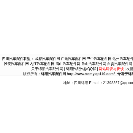
四川汽车配件联盟
：
成都汽车配件网
广元汽车配件网
巴中汽车配件网
达州汽车配
雅安汽车配件网
内江汽车配件网
眉山汽车配件网
乐山汽车配件网
自贡汽车配件网
关于绵阳汽车配件网
|
绵阳汽配汽修QQ群
|
网站建议与反馈
|
友
版权所有：
绵阳汽车配件网 http://www.scmy.qp110.c
地址：四川绵阳 E-mail：21398357@qq.c