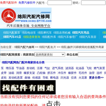
免费汽配软件
免费汽修软件
汽配号：
密码：
绵阳汽配黄页
绵阳电动车
绵阳摩托车
绵阳农用机械
绵阳汽车用品
绵
绵阳汽车4S店
绵阳违章查询
绵阳配件库
绵阳汽车修理厂
绵阳汽车美容
绵
当前位置：
绵阳汽配汽修网
>> 绵阳汽配名片 >> 绵阳,鍦拌川鍕樻帰姹借溅配件商家
绵阳汽配商搜索：商家类别
单位名称
绵阳汽配网热门配件商家排名分类
泵
增压器
节油器
发动机
活塞
气缸
进气系统
滤清器
化油器
飞轮
燃气装置
皮带
油箱
润滑
橡胶支架
凸轮轴
挤压件
冲压件
橡胶件
毛坯件
油管
连杆
皮轮
发动机悬置
曲轴
传感器
导航
断电器
闪光器
仪表
火花塞
更多分类>>
当前没有找到您要找的任何记录或者您没有输入合适的查询条件
点击
助您寻找您所要的配件，请