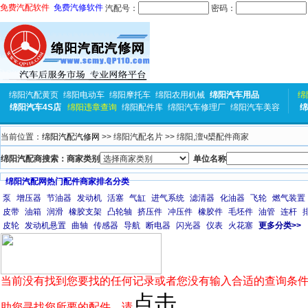
免费汽配软件
免费汽修软件
汽配号：
密码：
绵阳汽配黄页
绵阳电动车
绵阳摩托车
绵阳农用机械
绵阳汽车用品
绵
绵阳汽车4S店
绵阳违章查询
绵阳配件库
绵阳汽车修理厂
绵阳汽车美容
绵
当前位置：
绵阳汽配汽修网
>> 绵阳汽配名片 >> 绵阳,澶ч槼配件商家
绵阳汽配商搜索：商家类别
单位名称
绵阳汽配网热门配件商家排名分类
泵
增压器
节油器
发动机
活塞
气缸
进气系统
滤清器
化油器
飞轮
燃气装置
皮带
油箱
润滑
橡胶支架
凸轮轴
挤压件
冲压件
橡胶件
毛坯件
油管
连杆
皮轮
发动机悬置
曲轴
传感器
导航
断电器
闪光器
仪表
火花塞
更多分类>>
当前没有找到您要找的任何记录或者您没有输入合适的查询条件
点击
助您寻找您所要的配件，请