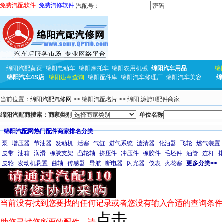
免费汽配软件
免费汽修软件
汽配号：
密码：
绵阳汽配黄页
绵阳电动车
绵阳摩托车
绵阳农用机械
绵阳汽车用品
绵
绵阳汽车4S店
绵阳违章查询
绵阳配件库
绵阳汽车修理厂
绵阳汽车美容
绵
当前位置：
绵阳汽配汽修网
>> 绵阳汽配名片 >> 绵阳,濂斿配件商家
绵阳汽配商搜索：商家类别
单位名称
绵阳汽配网热门配件商家排名分类
泵
增压器
节油器
发动机
活塞
气缸
进气系统
滤清器
化油器
飞轮
燃气装置
皮带
油箱
润滑
橡胶支架
凸轮轴
挤压件
冲压件
橡胶件
毛坯件
油管
连杆
皮轮
发动机悬置
曲轴
传感器
导航
断电器
闪光器
仪表
火花塞
更多分类>>
当前没有找到您要找的任何记录或者您没有输入合适的查询条件
点击
助您寻找您所要的配件，请