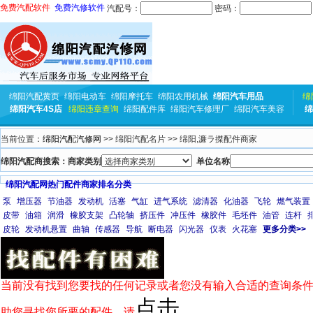
免费汽配软件
免费汽修软件
汽配号：
密码：
绵阳汽配黄页
绵阳电动车
绵阳摩托车
绵阳农用机械
绵阳汽车用品
绵
绵阳汽车4S店
绵阳违章查询
绵阳配件库
绵阳汽车修理厂
绵阳汽车美容
绵
当前位置：
绵阳汽配汽修网
>> 绵阳汽配名片 >> 绵阳,濂ラ搩配件商家
绵阳汽配商搜索：商家类别
单位名称
绵阳汽配网热门配件商家排名分类
泵
增压器
节油器
发动机
活塞
气缸
进气系统
滤清器
化油器
飞轮
燃气装置
皮带
油箱
润滑
橡胶支架
凸轮轴
挤压件
冲压件
橡胶件
毛坯件
油管
连杆
皮轮
发动机悬置
曲轴
传感器
导航
断电器
闪光器
仪表
火花塞
更多分类>>
当前没有找到您要找的任何记录或者您没有输入合适的查询条件
点击
助您寻找您所要的配件，请