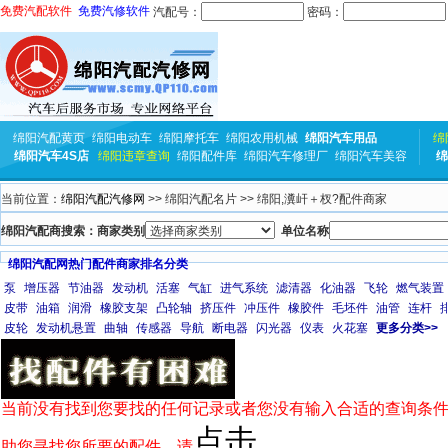
免费汽配软件
免费汽修软件
汽配号：
密码：
绵阳汽配黄页
绵阳电动车
绵阳摩托车
绵阳农用机械
绵阳汽车用品
绵
绵阳汽车4S店
绵阳违章查询
绵阳配件库
绵阳汽车修理厂
绵阳汽车美容
绵
当前位置：
绵阳汽配汽修网
>> 绵阳汽配名片 >> 绵阳,瀵屽＋杈?配件商家
绵阳汽配商搜索：商家类别
单位名称
绵阳汽配网热门配件商家排名分类
泵
增压器
节油器
发动机
活塞
气缸
进气系统
滤清器
化油器
飞轮
燃气装置
皮带
油箱
润滑
橡胶支架
凸轮轴
挤压件
冲压件
橡胶件
毛坯件
油管
连杆
皮轮
发动机悬置
曲轴
传感器
导航
断电器
闪光器
仪表
火花塞
更多分类>>
当前没有找到您要找的任何记录或者您没有输入合适的查询条件
点击
助您寻找您所要的配件，请