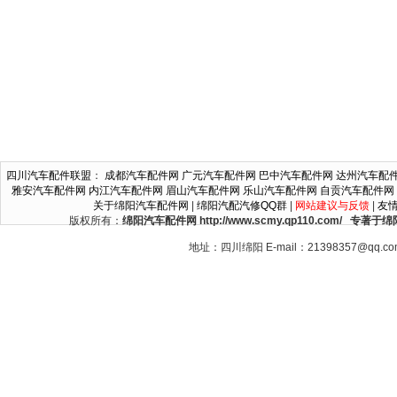
四川汽车配件联盟
：
成都汽车配件网
广元汽车配件网
巴中汽车配件网
达州汽车配
雅安汽车配件网
内江汽车配件网
眉山汽车配件网
乐山汽车配件网
自贡汽车配件网
关于绵阳汽车配件网
|
绵阳汽配汽修QQ群
|
网站建议与反馈
|
友
版权所有：
绵阳汽车配件网 http://www.scmy.qp110.c
地址：四川绵阳 E-mail：21398357@qq.c