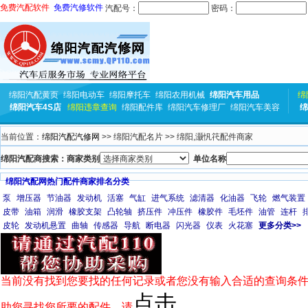
免费汽配软件
免费汽修软件
汽配号：
密码：
绵阳汽配黄页
绵阳电动车
绵阳摩托车
绵阳农用机械
绵阳汽车用品
绵
绵阳汽车4S店
绵阳违章查询
绵阳配件库
绵阳汽车修理厂
绵阳汽车美容
绵
当前位置：
绵阳汽配汽修网
>> 绵阳汽配名片 >> 绵阳,灏忛笩配件商家
绵阳汽配商搜索：商家类别
单位名称
绵阳汽配网热门配件商家排名分类
泵
增压器
节油器
发动机
活塞
气缸
进气系统
滤清器
化油器
飞轮
燃气装置
皮带
油箱
润滑
橡胶支架
凸轮轴
挤压件
冲压件
橡胶件
毛坯件
油管
连杆
皮轮
发动机悬置
曲轴
传感器
导航
断电器
闪光器
仪表
火花塞
更多分类>>
当前没有找到您要找的任何记录或者您没有输入合适的查询条件
点击
助您寻找您所要的配件，请