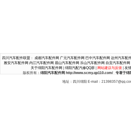
四川汽车配件联盟
：
成都汽车配件网
广元汽车配件网
巴中汽车配件网
达州汽车配
雅安汽车配件网
内江汽车配件网
眉山汽车配件网
乐山汽车配件网
自贡汽车配件网
关于绵阳汽车配件网
|
绵阳汽配汽修QQ群
|
网站建议与反馈
|
友
版权所有：
绵阳汽车配件网 http://www.scmy.qp110.c
地址：四川绵阳 E-mail：21398357@qq.c