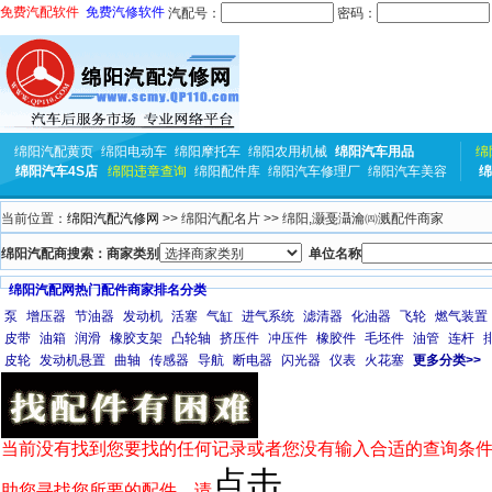
免费汽配软件
免费汽修软件
汽配号：
密码：
绵阳汽配黄页
绵阳电动车
绵阳摩托车
绵阳农用机械
绵阳汽车用品
绵
绵阳汽车4S店
绵阳违章查询
绵阳配件库
绵阳汽车修理厂
绵阳汽车美容
绵
当前位置：
绵阳汽配汽修网
>> 绵阳汽配名片 >> 绵阳,灏戞灄瀹㈣溅配件商家
绵阳汽配商搜索：商家类别
单位名称
绵阳汽配网热门配件商家排名分类
泵
增压器
节油器
发动机
活塞
气缸
进气系统
滤清器
化油器
飞轮
燃气装置
皮带
油箱
润滑
橡胶支架
凸轮轴
挤压件
冲压件
橡胶件
毛坯件
油管
连杆
皮轮
发动机悬置
曲轴
传感器
导航
断电器
闪光器
仪表
火花塞
更多分类>>
当前没有找到您要找的任何记录或者您没有输入合适的查询条件
点击
助您寻找您所要的配件，请