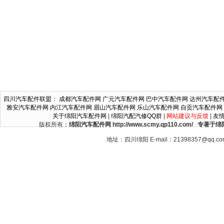
四川汽车配件联盟
：
成都汽车配件网
广元汽车配件网
巴中汽车配件网
达州汽车配
雅安汽车配件网
内江汽车配件网
眉山汽车配件网
乐山汽车配件网
自贡汽车配件网
关于绵阳汽车配件网
|
绵阳汽配汽修QQ群
|
网站建议与反馈
|
友
版权所有：
绵阳汽车配件网 http://www.scmy.qp110.c
地址：四川绵阳 E-mail：21398357@qq.c