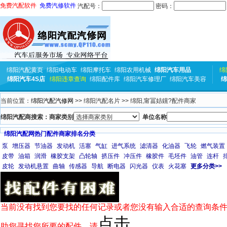
免费汽配软件
免费汽修软件
汽配号：
密码：
绵阳汽配黄页
绵阳电动车
绵阳摩托车
绵阳农用机械
绵阳汽车用品
绵
绵阳汽车4S店
绵阳违章查询
绵阳配件库
绵阳汽车修理厂
绵阳汽车美容
绵
当前位置：
绵阳汽配汽修网
>> 绵阳汽配名片 >> 绵阳,甯冨姞钂?配件商家
绵阳汽配商搜索：商家类别
单位名称
绵阳汽配网热门配件商家排名分类
泵
增压器
节油器
发动机
活塞
气缸
进气系统
滤清器
化油器
飞轮
燃气装置
皮带
油箱
润滑
橡胶支架
凸轮轴
挤压件
冲压件
橡胶件
毛坯件
油管
连杆
皮轮
发动机悬置
曲轴
传感器
导航
断电器
闪光器
仪表
火花塞
更多分类>>
当前没有找到您要找的任何记录或者您没有输入合适的查询条件
点击
助您寻找您所要的配件，请