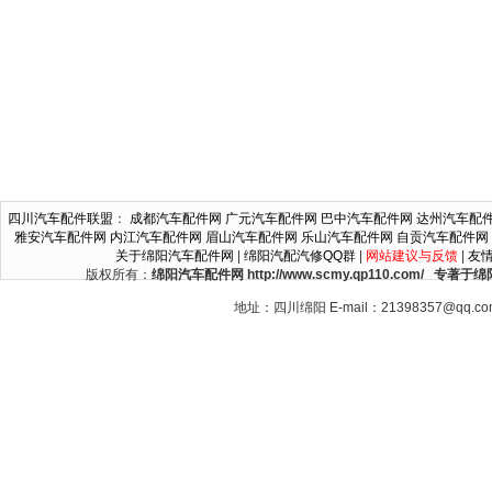
四川汽车配件联盟
：
成都汽车配件网
广元汽车配件网
巴中汽车配件网
达州汽车配
雅安汽车配件网
内江汽车配件网
眉山汽车配件网
乐山汽车配件网
自贡汽车配件网
关于绵阳汽车配件网
|
绵阳汽配汽修QQ群
|
网站建议与反馈
|
友
版权所有：
绵阳汽车配件网 http://www.scmy.qp110.c
地址：四川绵阳 E-mail：21398357@qq.c