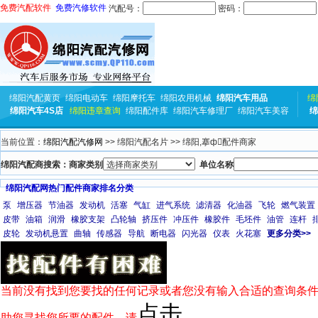
免费汽配软件
免费汽修软件
汽配号：
密码：
绵阳汽配黄页
绵阳电动车
绵阳摩托车
绵阳农用机械
绵阳汽车用品
绵
绵阳汽车4S店
绵阳违章查询
绵阳配件库
绵阳汽车修理厂
绵阳汽车美容
绵
当前位置：
绵阳汽配汽修网
>> 绵阳汽配名片 >> 绵阳,搴ф配件商家
绵阳汽配商搜索：商家类别
单位名称
绵阳汽配网热门配件商家排名分类
泵
增压器
节油器
发动机
活塞
气缸
进气系统
滤清器
化油器
飞轮
燃气装置
皮带
油箱
润滑
橡胶支架
凸轮轴
挤压件
冲压件
橡胶件
毛坯件
油管
连杆
皮轮
发动机悬置
曲轴
传感器
导航
断电器
闪光器
仪表
火花塞
更多分类>>
当前没有找到您要找的任何记录或者您没有输入合适的查询条件
点击
助您寻找您所要的配件，请