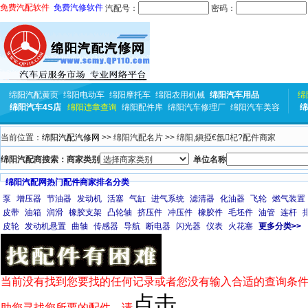
免费汽配软件
免费汽修软件
汽配号：
密码：
绵阳汽配黄页
绵阳电动车
绵阳摩托车
绵阳农用机械
绵阳汽车用品
绵
绵阳汽车4S店
绵阳违章查询
绵阳配件库
绵阳汽车修理厂
绵阳汽车美容
绵
当前位置：
绵阳汽配汽修网
>> 绵阳汽配名片 >> 绵阳,鎭掗€氬杞?配件商家
绵阳汽配商搜索：商家类别
单位名称
绵阳汽配网热门配件商家排名分类
泵
增压器
节油器
发动机
活塞
气缸
进气系统
滤清器
化油器
飞轮
燃气装置
皮带
油箱
润滑
橡胶支架
凸轮轴
挤压件
冲压件
橡胶件
毛坯件
油管
连杆
皮轮
发动机悬置
曲轴
传感器
导航
断电器
闪光器
仪表
火花塞
更多分类>>
当前没有找到您要找的任何记录或者您没有输入合适的查询条件
点击
助您寻找您所要的配件，请