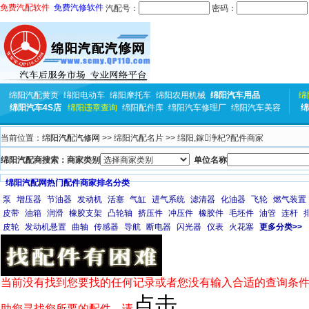
免费汽配软件
免费汽修软件
汽配号：
密码：
绵阳汽配黄页
绵阳电动车
绵阳摩托车
绵阳农用机械
绵阳汽车用品
绵
绵阳汽车4S店
绵阳违章查询
绵阳配件库
绵阳汽车修理厂
绵阳汽车美容
绵
当前位置：
绵阳汽配汽修网
>> 绵阳汽配名片 >> 绵阳,鎵浄杞?配件商家
绵阳汽配商搜索：商家类别
单位名称
绵阳汽配网热门配件商家排名分类
泵
增压器
节油器
发动机
活塞
气缸
进气系统
滤清器
化油器
飞轮
燃气装置
皮带
油箱
润滑
橡胶支架
凸轮轴
挤压件
冲压件
橡胶件
毛坯件
油管
连杆
皮轮
发动机悬置
曲轴
传感器
导航
断电器
闪光器
仪表
火花塞
更多分类>>
当前没有找到您要找的任何记录或者您没有输入合适的查询条件
点击
助您寻找您所要的配件，请