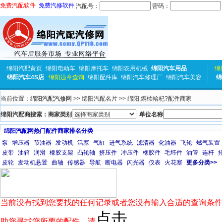
免费汽配软件
免费汽修软件
汽配号：
密码：
绵阳汽配黄页
绵阳电动车
绵阳摩托车
绵阳农用机械
绵阳汽车用品
绵
绵阳汽车4S店
绵阳违章查询
绵阳配件库
绵阳汽车修理厂
绵阳汽车美容
绵
当前位置：
绵阳汽配汽修网
>> 绵阳汽配名片 >> 绵阳,鎸栨帢杞?配件商家
绵阳汽配商搜索：商家类别
单位名称
绵阳汽配网热门配件商家排名分类
泵
增压器
节油器
发动机
活塞
气缸
进气系统
滤清器
化油器
飞轮
燃气装置
皮带
油箱
润滑
橡胶支架
凸轮轴
挤压件
冲压件
橡胶件
毛坯件
油管
连杆
皮轮
发动机悬置
曲轴
传感器
导航
断电器
闪光器
仪表
火花塞
更多分类>>
当前没有找到您要找的任何记录或者您没有输入合适的查询条件
点击
助您寻找您所要的配件，请