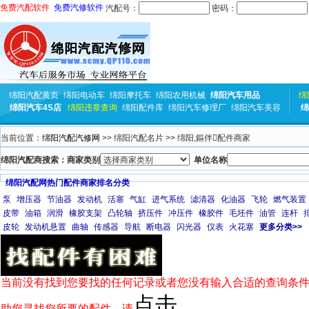
免费汽配软件
免费汽修软件
汽配号：
密码：
绵阳汽配黄页
绵阳电动车
绵阳摩托车
绵阳农用机械
绵阳汽车用品
绵
绵阳汽车4S店
绵阳违章查询
绵阳配件库
绵阳汽车修理厂
绵阳汽车美容
绵
当前位置：
绵阳汽配汽修网
>> 绵阳汽配名片 >> 绵阳,鏂伴配件商家
绵阳汽配商搜索：商家类别
单位名称
绵阳汽配网热门配件商家排名分类
泵
增压器
节油器
发动机
活塞
气缸
进气系统
滤清器
化油器
飞轮
燃气装置
皮带
油箱
润滑
橡胶支架
凸轮轴
挤压件
冲压件
橡胶件
毛坯件
油管
连杆
皮轮
发动机悬置
曲轴
传感器
导航
断电器
闪光器
仪表
火花塞
更多分类>>
当前没有找到您要找的任何记录或者您没有输入合适的查询条件
点击
助您寻找您所要的配件，请