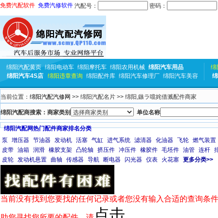
免费汽配软件
免费汽修软件
汽配号：
密码：
绵阳汽配黄页
绵阳电动车
绵阳摩托车
绵阳农用机械
绵阳汽车用品
绵
绵阳汽车4S店
绵阳违章查询
绵阳配件库
绵阳汽车修理厂
绵阳汽车美容
绵
当前位置：
绵阳汽配汽修网
>> 绵阳汽配名片 >> 绵阳,鏃ラ噹姹借溅配件商家
绵阳汽配商搜索：商家类别
单位名称
绵阳汽配网热门配件商家排名分类
泵
增压器
节油器
发动机
活塞
气缸
进气系统
滤清器
化油器
飞轮
燃气装置
皮带
油箱
润滑
橡胶支架
凸轮轴
挤压件
冲压件
橡胶件
毛坯件
油管
连杆
皮轮
发动机悬置
曲轴
传感器
导航
断电器
闪光器
仪表
火花塞
更多分类>>
当前没有找到您要找的任何记录或者您没有输入合适的查询条件
点击
助您寻找您所要的配件，请