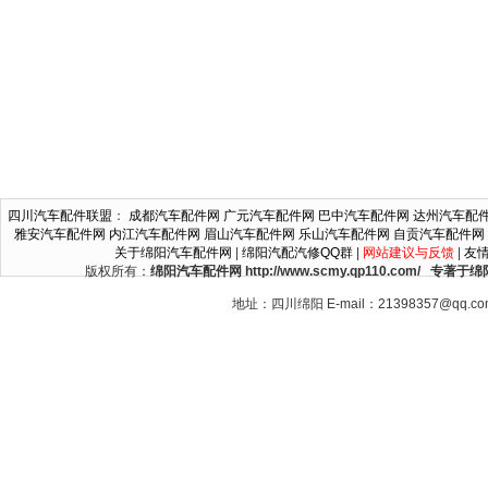
四川汽车配件联盟
：
成都汽车配件网
广元汽车配件网
巴中汽车配件网
达州汽车配
雅安汽车配件网
内江汽车配件网
眉山汽车配件网
乐山汽车配件网
自贡汽车配件网
关于绵阳汽车配件网
|
绵阳汽配汽修QQ群
|
网站建议与反馈
|
友
版权所有：
绵阳汽车配件网 http://www.scmy.qp110.c
地址：四川绵阳 E-mail：21398357@qq.c