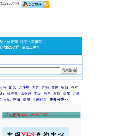
2903444
配汽修招商
绵阳汽车租车
阳汽配QQ群
绵阳二手车
宝马
豹风
北斗星
奔奔
奔驰
奔腾
标致
波罗
风行
福克斯
比亚迪
本田
福星
富康
高尔
戈蓝
冠
皇冠
吉田
嘉华
江南精灵
更多分类>>
广告招商 QQ：21398357