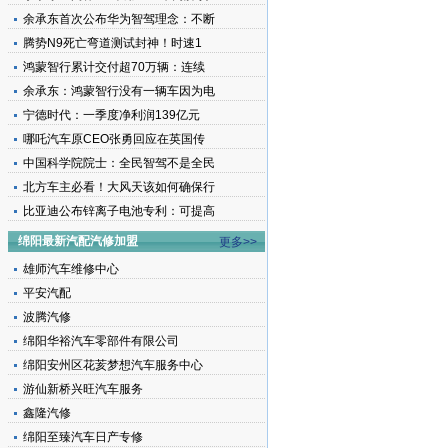
余承东首次公布华为智驾理念：不断
腾势N9死亡弯道测试封神！时速1
鸿蒙智行累计交付超70万辆：连续
余承东：鸿蒙智行没有一辆车因为电
宁德时代：一季度净利润139亿元
哪吒汽车原CEO张勇回应在英国传
中国科学院院士：全民智驾不是全民
北方车主必看！大风天该如何确保行
比亚迪公布锌离子电池专利：可提高
绵阳最新汽配汽修加盟
更多>>
雄师汽车维修中心
平安汽配
波腾汽修
绵阳华裕汽车零部件有限公司
绵阳安州区花荄梦想汽车服务中心
游仙新桥兴旺汽车服务
鑫隆汽修
绵阳至臻汽车日产专修