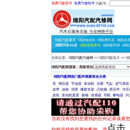
免费汽配软件
免费汽修软件
汽配号：
绵阳汽配黄页
绵阳电动车
绵阳摩托车
绵阳农
绵阳汽车4S店
绵阳违章查询
绵阳配件库
绵阳
当前位置：
绵阳汽配汽修网
>> 绵阳汽配名片 >> 
绵阳汽配商搜索：商家类别
绵阳汽配网热门配件商家排名分类
泵
增压器
节油器
发动机
活塞
气缸
进气系统
皮带
油箱
润滑
橡胶支架
凸轮轴
挤压件
冲压
皮轮
发动机悬置
曲轴
传感器
导航
断电器
闪
当前没有找到您要找的任何记录或者您
点击
助您寻找您所要的配件，请