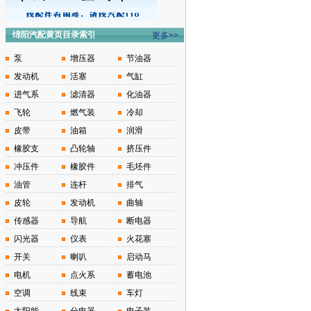
绵阳汽配黄页目录索引
更多>>
泵
增压器
节油器
发动机
活塞
气缸
进气系
滤清器
化油器
飞轮
燃气装
冷却
皮带
油箱
润滑
橡胶支
凸轮轴
挤压件
冲压件
橡胶件
毛坯件
油管
连杆
排气
皮轮
发动机
曲轴
传感器
导航
断电器
闪光器
仪表
火花塞
开关
喇叭
启动马
电机
点火系
蓄电池
空调
线束
车灯