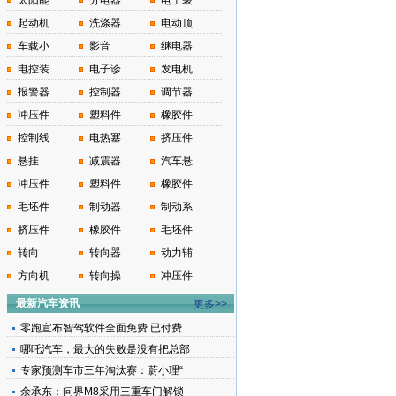
太阳能
分电器
电子装
起动机
洗涤器
电动顶
车载小
影音
继电器
电控装
电子诊
发电机
报警器
控制器
调节器
冲压件
塑料件
橡胶件
控制线
电热塞
挤压件
悬挂
减震器
汽车悬
冲压件
塑料件
橡胶件
毛坯件
制动器
制动系
挤压件
橡胶件
毛坯件
转向
转向器
动力辅
方向机
转向操
冲压件
最新汽车资讯
更多>>
零跑宣布智驾软件全面免费 已付费
哪吒汽车，最大的失败是没有把总部
专家预测车市三年淘汰赛：蔚小理“
余承东：问界M8采用三重车门解锁