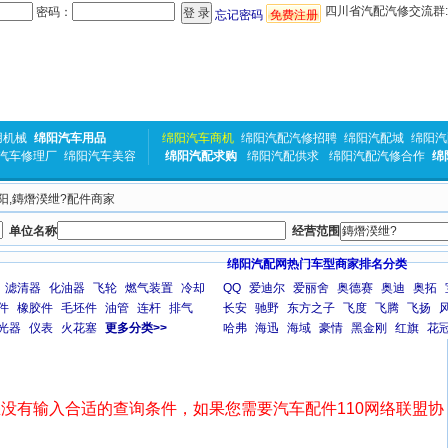
四川省汽配汽修交流群:31
密码：
忘记密码
免费注册
用机械
绵阳汽车用品
绵阳汽车商机
绵阳汽配汽修招聘
绵阳汽配城
绵阳汽
汽车修理厂
绵阳汽车美容
绵阳汽配求购
绵阳汽配供求
绵阳汽配汽修合作
绵
绵阳,鏄熸湀绁?配件商家
单位名称
经营范围
绵阳汽配网热门车型商家排名分类
滤清器
化油器
飞轮
燃气装置
冷却
QQ
爱迪尔
爱丽舍
奥德赛
奥迪
奥拓
件
橡胶件
毛坯件
油管
连杆
排气
长安
驰野
东方之子
飞度
飞腾
飞扬
光器
仪表
火花塞
更多分类>>
哈弗
海迅
海域
豪情
黑金刚
红旗
花
没有输入合适的查询条件，如果您需要汽车配件110网络联盟协