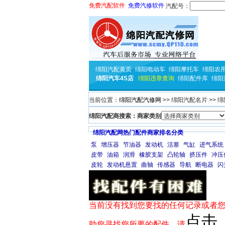
免费汽配软件
免费汽修软件
汽配号：
绵阳汽配黄页
绵阳电动车
绵阳摩托车
绵阳农
绵阳汽车4S店
绵阳违章查询
绵阳配件库
绵阳
当前位置：
绵阳汽配汽修网
>> 绵阳汽配名片 >> 
绵阳汽配商搜索：商家类别
绵阳汽配网热门配件商家排名分类
泵
增压器
节油器
发动机
活塞
气缸
进气系统
皮带
油箱
润滑
橡胶支架
凸轮轴
挤压件
冲压
皮轮
发动机悬置
曲轴
传感器
导航
断电器
闪
当前没有找到您要找的任何记录或者您
点击
助您寻找您所要的配件，请