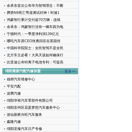
余承东首次公布华为智驾理念：不断
腾势N9死亡弯道测试封神！时速1
鸿蒙智行累计交付超70万辆：连续
余承东：鸿蒙智行没有一辆车因为电
宁德时代：一季度净利润139亿元
哪吒汽车原CEO张勇回应在英国传
中国科学院院士：全民智驾不是全民
北方车主必看！大风天该如何确保行
比亚迪公布锌离子电池专利：可提高
绵阳最新汽配汽修加盟
更多>>
雄师汽车维修中心
平安汽配
波腾汽修
绵阳华裕汽车零部件有限公司
绵阳安州区花荄梦想汽车服务中心
游仙新桥兴旺汽车服务
鑫隆汽修
绵阳至臻汽车日产专修