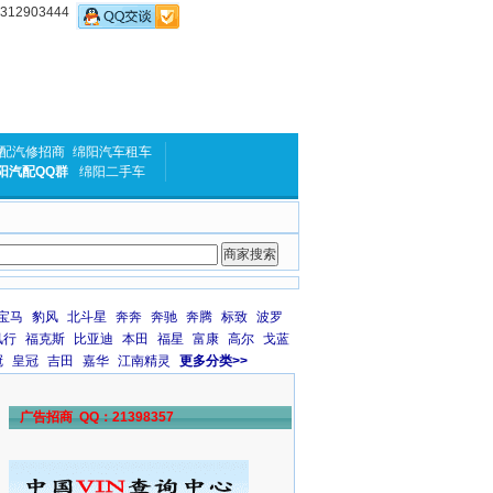
2903444
配汽修招商
绵阳汽车租车
阳汽配QQ群
绵阳二手车
宝马
豹风
北斗星
奔奔
奔驰
奔腾
标致
波罗
风行
福克斯
比亚迪
本田
福星
富康
高尔
戈蓝
冠
皇冠
吉田
嘉华
江南精灵
更多分类>>
广告招商 QQ：21398357