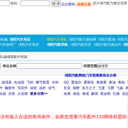
四川省汽配汽修交流群:31
密码：
忘记密码
免费注册
用机械
绵阳汽车用品
绵阳汽车商机
绵阳汽配汽修招聘
绵阳汽配城
绵阳汽
汽车修理厂
绵阳汽车美容
绵阳汽配求购
绵阳汽配供求
绵阳汽配汽修合作
绵
绵阳,鏇欏厜配件商家
单位名称
经营范围
绵阳汽配网热门车型商家排名分类
滤清器
化油器
飞轮
燃气装置
冷却
QQ
爱迪尔
爱丽舍
奥德赛
奥迪
奥拓
件
橡胶件
毛坯件
油管
连杆
排气
长安
驰野
东方之子
飞度
飞腾
飞扬
光器
仪表
火花塞
更多分类>>
哈弗
海迅
海域
豪情
黑金刚
红旗
花
没有输入合适的查询条件，如果您需要汽车配件110网络联盟协