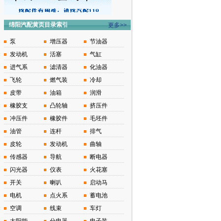
绵阳汽配黄页目录索引
更多>>
泵
增压器
节油器
发动机
活塞
气缸
进气系
滤清器
化油器
飞轮
燃气装
冷却
皮带
油箱
润滑
橡胶支
凸轮轴
挤压件
冲压件
橡胶件
毛坯件
油管
连杆
排气
皮轮
发动机
曲轴
传感器
导航
断电器
闪光器
仪表
火花塞
开关
喇叭
启动马
电机
点火系
蓄电池
空调
线束
车灯