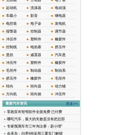
太阳能
分电器
电子装
起动机
洗涤器
电动顶
车载小
影音
继电器
电控装
电子诊
发电机
报警器
控制器
调节器
冲压件
塑料件
橡胶件
控制线
电热塞
挤压件
悬挂
减震器
汽车悬
冲压件
塑料件
橡胶件
毛坯件
制动器
制动系
挤压件
橡胶件
毛坯件
转向
转向器
动力辅
方向机
转向操
冲压件
最新汽车资讯
更多>>
零跑宣布智驾软件全面免费 已付费
哪吒汽车，最大的失败是没有把总部
专家预测车市三年淘汰赛：蔚小理“
余承东：问界M8采用三重车门解锁