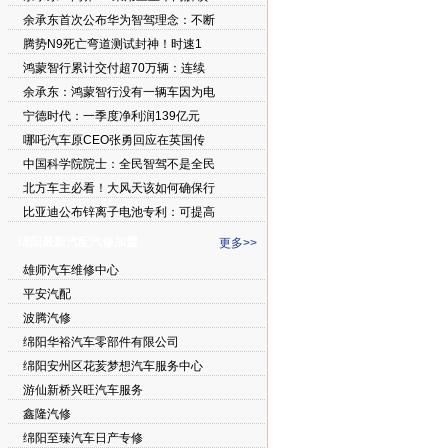
余承东首次公布华为智驾理念：不断
腾势N9死亡弯道测试封神！时速1
鸿蒙智行累计交付超70万辆：连续
余承东：鸿蒙智行没有一辆车因为电
宁德时代：一季度净利润139亿元
哪吒汽车原CEO张勇回应在英国传
中国科学院院士：全民智驾不是全民
北方车主必看！大风天该如何确保行
比亚迪公布锌离子电池专利：可提高
绵阳最新汽配汽修加盟
更多>>
雄师汽车维修中心
平安汽配
波腾汽修
绵阳华裕汽车零部件有限公司
绵阳安州区花荄梦想汽车服务中心
游仙新桥兴旺汽车服务
鑫隆汽修
绵阳至臻汽车日产专修