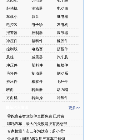
太阳能
分电器
电子装
起动机
洗涤器
电动顶
车载小
影音
继电器
电控装
电子诊
发电机
报警器
控制器
调节器
冲压件
塑料件
橡胶件
控制线
电热塞
挤压件
悬挂
减震器
汽车悬
冲压件
塑料件
橡胶件
毛坯件
制动器
制动系
挤压件
橡胶件
毛坯件
转向
转向器
动力辅
方向机
转向操
冲压件
最新汽车资讯
更多>>
零跑宣布智驾软件全面免费 已付费
哪吒汽车，最大的失败是没有把总部
专家预测车市三年淘汰赛：蔚小理“
余承东：问界M8采用三重车门解锁