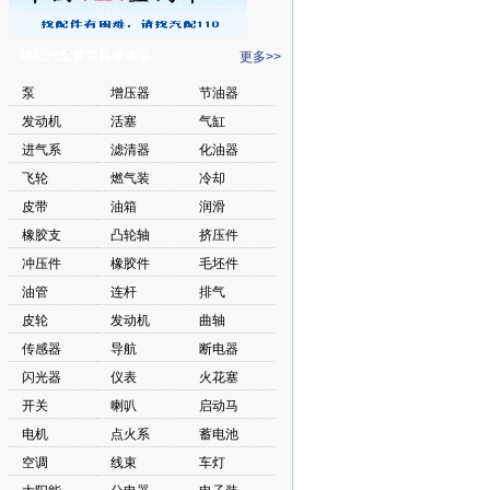
绵阳汽配黄页目录索引
更多>>
泵
增压器
节油器
发动机
活塞
气缸
进气系
滤清器
化油器
飞轮
燃气装
冷却
皮带
油箱
润滑
橡胶支
凸轮轴
挤压件
冲压件
橡胶件
毛坯件
油管
连杆
排气
皮轮
发动机
曲轴
传感器
导航
断电器
闪光器
仪表
火花塞
开关
喇叭
启动马
电机
点火系
蓄电池
空调
线束
车灯