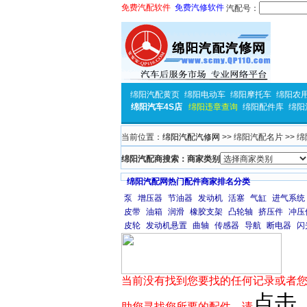
免费汽配软件
免费汽修软件
汽配号：
绵阳汽配黄页
绵阳电动车
绵阳摩托车
绵阳农
绵阳汽车4S店
绵阳违章查询
绵阳配件库
绵阳
当前位置：
绵阳汽配汽修网
>> 绵阳汽配名片 >> 
绵阳汽配商搜索：商家类别
绵阳汽配网热门配件商家排名分类
泵
增压器
节油器
发动机
活塞
气缸
进气系统
皮带
油箱
润滑
橡胶支架
凸轮轴
挤压件
冲压
皮轮
发动机悬置
曲轴
传感器
导航
断电器
闪
当前没有找到您要找的任何记录或者您
点击
助您寻找您所要的配件，请