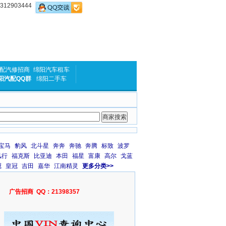
2903444
配汽修招商
绵阳汽车租车
阳汽配QQ群
绵阳二手车
宝马
豹风
北斗星
奔奔
奔驰
奔腾
标致
波罗
风行
福克斯
比亚迪
本田
福星
富康
高尔
戈蓝
冠
皇冠
吉田
嘉华
江南精灵
更多分类>>
广告招商 QQ：21398357