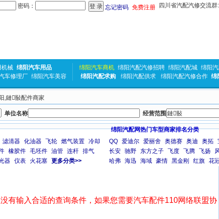
四川省汽配汽修交流群:31
密码：
忘记密码
免费注册
用机械
绵阳汽车用品
绵阳汽车商机
绵阳汽配汽修招聘
绵阳汽配城
绵阳汽
汽车修理厂
绵阳汽车美容
绵阳汽配求购
绵阳汽配供求
绵阳汽配汽修合作
绵
绵阳,鏈敯配件商家
单位名称
经营范围
绵阳汽配网热门车型商家排名分类
滤清器
化油器
飞轮
燃气装置
冷却
QQ
爱迪尔
爱丽舍
奥德赛
奥迪
奥拓
件
橡胶件
毛坯件
油管
连杆
排气
长安
驰野
东方之子
飞度
飞腾
飞扬
光器
仪表
火花塞
更多分类>>
哈弗
海迅
海域
豪情
黑金刚
红旗
花
没有输入合适的查询条件，如果您需要汽车配件110网络联盟协