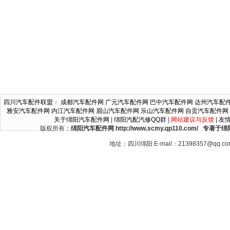
四川汽车配件联盟
：
成都汽车配件网
广元汽车配件网
巴中汽车配件网
达州汽车配
雅安汽车配件网
内江汽车配件网
眉山汽车配件网
乐山汽车配件网
自贡汽车配件网
关于绵阳汽车配件网
|
绵阳汽配汽修QQ群
|
网站建议与反馈
|
友
版权所有：
绵阳汽车配件网 http://www.scmy.qp110.c
地址：四川绵阳 E-mail：21398357@qq.c