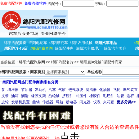
免费汽配软件
免费汽修软件
汽配号：
密码：
绵阳汽配黄页
绵阳电动车
绵阳摩托车
绵阳农用机械
绵阳汽车用品
绵
绵阳汽车4S店
绵阳违章查询
绵阳配件库
绵阳汽车修理厂
绵阳汽车美容
绵
当前位置：
绵阳汽配汽修网
>> 绵阳汽配名片 >> 绵阳,姗¤兌鏀灦配件商家
绵阳汽配商搜索：商家类别
单位名称
绵阳汽配网热门配件商家排名分类
泵
增压器
节油器
发动机
活塞
气缸
进气系统
滤清器
化油器
飞轮
燃气装置
皮带
油箱
润滑
橡胶支架
凸轮轴
挤压件
冲压件
橡胶件
毛坯件
油管
连杆
皮轮
发动机悬置
曲轴
传感器
导航
断电器
闪光器
仪表
火花塞
更多分类>>
当前没有找到您要找的任何记录或者您没有输入合适的查询条件
点击
助您寻找您所要的配件，请