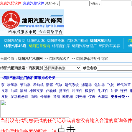
免费汽配软件
免费汽修软件
汽配号：
密码：
绵阳汽配黄页
绵阳电动车
绵阳摩托车
绵阳农用机械
绵阳汽车用品
绵
绵阳汽车4S店
绵阳违章查询
绵阳配件库
绵阳汽车修理厂
绵阳汽车美容
绵
当前位置：
绵阳汽配汽修网
>> 绵阳汽配名片 >> 绵阳,娆ф浖配件商家
绵阳汽配商搜索：商家类别
单位名称
绵阳汽配网热门配件商家排名分类
泵
增压器
节油器
发动机
活塞
气缸
进气系统
滤清器
化油器
飞轮
燃气装置
皮带
油箱
润滑
橡胶支架
凸轮轴
挤压件
冲压件
橡胶件
毛坯件
油管
连杆
皮轮
发动机悬置
曲轴
传感器
导航
断电器
闪光器
仪表
火花塞
更多分类>>
当前没有找到您要找的任何记录或者您没有输入合适的查询条件
点击
助您寻找您所要的配件，请