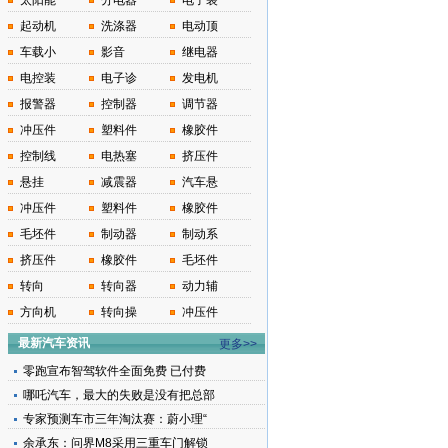
太阳能
分电器
电子装
起动机
洗涤器
电动顶
车载小
影音
继电器
电控装
电子诊
发电机
报警器
控制器
调节器
冲压件
塑料件
橡胶件
控制线
电热塞
挤压件
悬挂
减震器
汽车悬
冲压件
塑料件
橡胶件
毛坯件
制动器
制动系
挤压件
橡胶件
毛坯件
转向
转向器
动力辅
方向机
转向操
冲压件
最新汽车资讯
更多>>
零跑宣布智驾软件全面免费 已付费
哪吒汽车，最大的失败是没有把总部
专家预测车市三年淘汰赛：蔚小理“
余承东：问界M8采用三重车门解锁