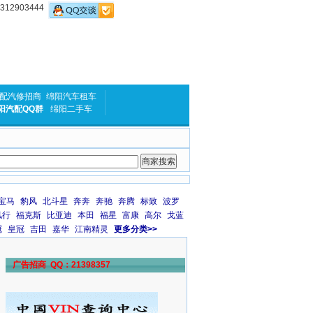
2903444
配汽修招商
绵阳汽车租车
阳汽配QQ群
绵阳二手车
宝马
豹风
北斗星
奔奔
奔驰
奔腾
标致
波罗
风行
福克斯
比亚迪
本田
福星
富康
高尔
戈蓝
冠
皇冠
吉田
嘉华
江南精灵
更多分类>>
广告招商 QQ：21398357