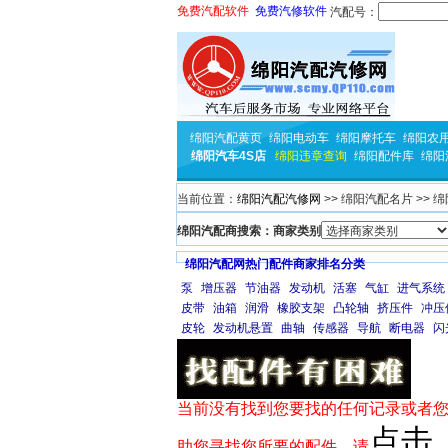
免费汽配软件
免费汽修软件
汽配号：
绵阳汽配黄页
绵阳电动车
绵阳摩托车
绵阳农
绵阳汽车4S店
绵阳违章查询
绵阳配件库
绵阳
当前位置：
绵阳汽配汽修网
>> 绵阳汽配名片 >> 
绵阳汽配商搜索：商家类别
绵阳汽配网热门配件商家排名分类
泵
增压器
节油器
发动机
活塞
气缸
进气系统
皮带
油箱
润滑
橡胶支架
凸轮轴
挤压件
冲压
皮轮
发动机悬置
曲轴
传感器
导航
断电器
闪
当前没有找到您要找的任何记录或者您
点击
助您寻找您所要的配件，请