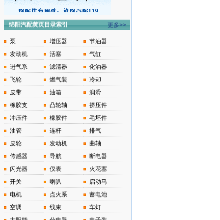
绵阳汽配黄页目录索引
更多>>
泵
增压器
节油器
发动机
活塞
气缸
进气系
滤清器
化油器
飞轮
燃气装
冷却
皮带
油箱
润滑
橡胶支
凸轮轴
挤压件
冲压件
橡胶件
毛坯件
油管
连杆
排气
皮轮
发动机
曲轴
传感器
导航
断电器
闪光器
仪表
火花塞
开关
喇叭
启动马
电机
点火系
蓄电池
空调
线束
车灯