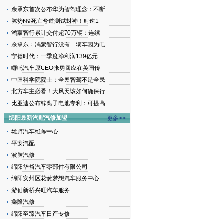
余承东首次公布华为智驾理念：不断
腾势N9死亡弯道测试封神！时速1
鸿蒙智行累计交付超70万辆：连续
余承东：鸿蒙智行没有一辆车因为电
宁德时代：一季度净利润139亿元
哪吒汽车原CEO张勇回应在英国传
中国科学院院士：全民智驾不是全民
北方车主必看！大风天该如何确保行
比亚迪公布锌离子电池专利：可提高
绵阳最新汽配汽修加盟
更多>>
雄师汽车维修中心
平安汽配
波腾汽修
绵阳华裕汽车零部件有限公司
绵阳安州区花荄梦想汽车服务中心
游仙新桥兴旺汽车服务
鑫隆汽修
绵阳至臻汽车日产专修