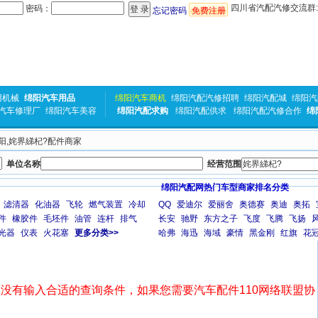
四川省汽配汽修交流群:31
密码：
忘记密码
免费注册
用机械
绵阳汽车用品
绵阳汽车商机
绵阳汽配汽修招聘
绵阳汽配城
绵阳汽
汽车修理厂
绵阳汽车美容
绵阳汽配求购
绵阳汽配供求
绵阳汽配汽修合作
绵
绵阳,姹界綈杞?配件商家
单位名称
经营范围
绵阳汽配网热门车型商家排名分类
滤清器
化油器
飞轮
燃气装置
冷却
QQ
爱迪尔
爱丽舍
奥德赛
奥迪
奥拓
件
橡胶件
毛坯件
油管
连杆
排气
长安
驰野
东方之子
飞度
飞腾
飞扬
光器
仪表
火花塞
更多分类>>
哈弗
海迅
海域
豪情
黑金刚
红旗
花
没有输入合适的查询条件，如果您需要汽车配件110网络联盟协