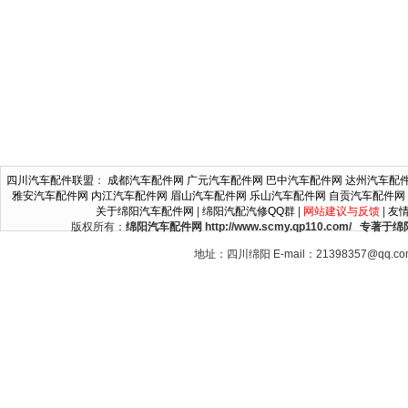
四川汽车配件联盟
：
成都汽车配件网
广元汽车配件网
巴中汽车配件网
达州汽车配
雅安汽车配件网
内江汽车配件网
眉山汽车配件网
乐山汽车配件网
自贡汽车配件网
关于绵阳汽车配件网
|
绵阳汽配汽修QQ群
|
网站建议与反馈
|
友
版权所有：
绵阳汽车配件网 http://www.scmy.qp110.c
地址：四川绵阳 E-mail：21398357@qq.c