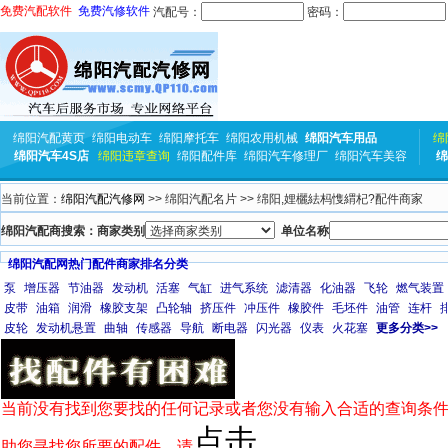
免费汽配软件
免费汽修软件
汽配号：
密码：
绵阳汽配黄页
绵阳电动车
绵阳摩托车
绵阳农用机械
绵阳汽车用品
绵
绵阳汽车4S店
绵阳违章查询
绵阳配件库
绵阳汽车修理厂
绵阳汽车美容
绵
当前位置：
绵阳汽配汽修网
>> 绵阳汽配名片 >> 绵阳,娌欐紶杩愯緭杞?配件商家
绵阳汽配商搜索：商家类别
单位名称
绵阳汽配网热门配件商家排名分类
泵
增压器
节油器
发动机
活塞
气缸
进气系统
滤清器
化油器
飞轮
燃气装置
皮带
油箱
润滑
橡胶支架
凸轮轴
挤压件
冲压件
橡胶件
毛坯件
油管
连杆
皮轮
发动机悬置
曲轴
传感器
导航
断电器
闪光器
仪表
火花塞
更多分类>>
当前没有找到您要找的任何记录或者您没有输入合适的查询条件
点击
助您寻找您所要的配件，请