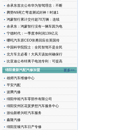
余承东首次公布华为智驾理念：不断
腾势N9死亡弯道测试封神！时速1
鸿蒙智行累计交付超70万辆：连续
余承东：鸿蒙智行没有一辆车因为电
宁德时代：一季度净利润139亿元
哪吒汽车原CEO张勇回应在英国传
中国科学院院士：全民智驾不是全民
北方车主必看！大风天该如何确保行
比亚迪公布锌离子电池专利：可提高
绵阳最新汽配汽修加盟
更多>>
雄师汽车维修中心
平安汽配
波腾汽修
绵阳华裕汽车零部件有限公司
绵阳安州区花荄梦想汽车服务中心
游仙新桥兴旺汽车服务
鑫隆汽修
绵阳至臻汽车日产专修