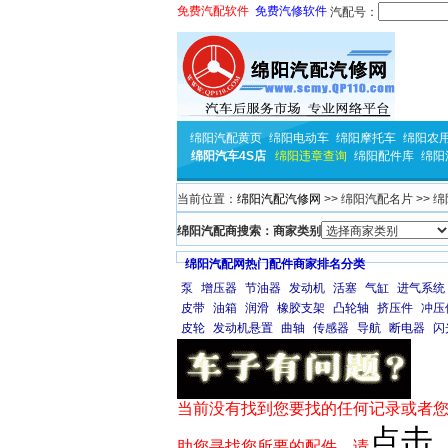
免费汽配软件
免费汽修软件
汽配号：
绵阳汽配黄页
绵阳电动车
绵阳摩托车
绵阳农
绵阳汽车4S店
绵阳违章查询
绵阳配件库
绵阳
当前位置：
绵阳汽配汽修网
>> 绵阳汽配名片 >> 
绵阳汽配商搜索：商家类别
绵阳汽配网热门配件商家排名分类
泵
增压器
节油器
发动机
活塞
气缸
进气系统
皮带
油箱
润滑
橡胶支架
凸轮轴
挤压件
冲压
皮轮
发动机悬置
曲轴
传感器
导航
断电器
闪
当前没有找到您要找的任何记录或者您
点击
助您寻找您所要的配件，请