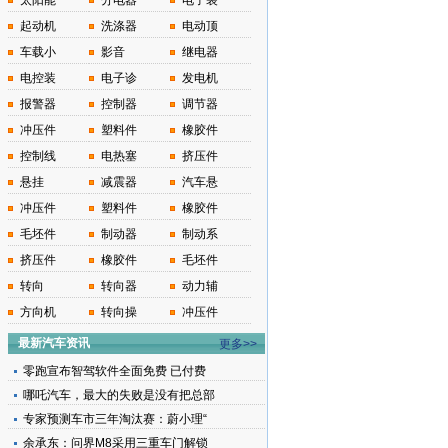
太阳能
分电器
电子装
起动机
洗涤器
电动顶
车载小
影音
继电器
电控装
电子诊
发电机
报警器
控制器
调节器
冲压件
塑料件
橡胶件
控制线
电热塞
挤压件
悬挂
减震器
汽车悬
冲压件
塑料件
橡胶件
毛坯件
制动器
制动系
挤压件
橡胶件
毛坯件
转向
转向器
动力辅
方向机
转向操
冲压件
最新汽车资讯
更多>>
零跑宣布智驾软件全面免费 已付费
哪吒汽车，最大的失败是没有把总部
专家预测车市三年淘汰赛：蔚小理“
余承东：问界M8采用三重车门解锁