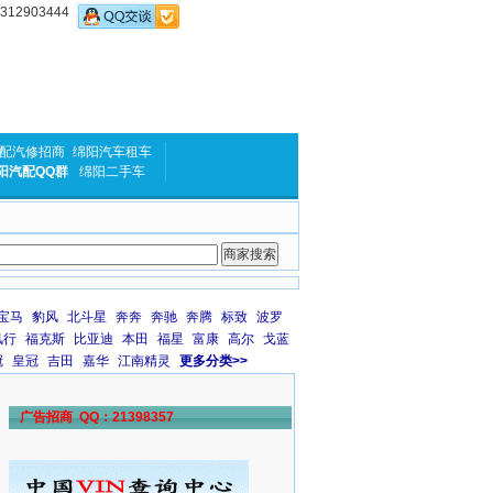
2903444
配汽修招商
绵阳汽车租车
阳汽配QQ群
绵阳二手车
宝马
豹风
北斗星
奔奔
奔驰
奔腾
标致
波罗
风行
福克斯
比亚迪
本田
福星
富康
高尔
戈蓝
冠
皇冠
吉田
嘉华
江南精灵
更多分类>>
广告招商 QQ：21398357