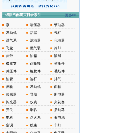
绵阳汽配黄页目录索引
更多>>
泵
增压器
节油器
发动机
活塞
气缸
进气系
滤清器
化油器
飞轮
燃气装
冷却
皮带
油箱
润滑
橡胶支
凸轮轴
挤压件
冲压件
橡胶件
毛坯件
油管
连杆
排气
皮轮
发动机
曲轴
传感器
导航
断电器
闪光器
仪表
火花塞
开关
喇叭
启动马
电机
点火系
蓄电池
空调
线束
车灯