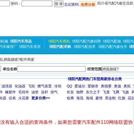
四川省汽配汽修交流群:31
密码：
忘记密码
免费注册
用机械
绵阳汽车用品
绵阳汽车商机
绵阳汽配汽修招聘
绵阳汽配城
绵阳汽
汽车修理厂
绵阳汽车美容
绵阳汽配求购
绵阳汽配供求
绵阳汽配汽修合作
绵
绵阳,娉曟媺鍒?配件商家
单位名称
经营范围
绵阳汽配网热门车型商家排名分类
滤清器
化油器
飞轮
燃气装置
冷却
QQ
爱迪尔
爱丽舍
奥德赛
奥迪
奥拓
件
橡胶件
毛坯件
油管
连杆
排气
长安
驰野
东方之子
飞度
飞腾
飞扬
光器
仪表
火花塞
更多分类>>
哈弗
海迅
海域
豪情
黑金刚
红旗
花
没有输入合适的查询条件，如果您需要汽车配件110网络联盟协