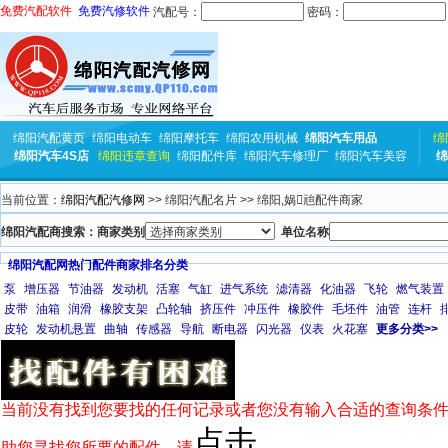
免费汽配软件
免费汽修软件
汽配号：
密码：
绵阳汽配黄页
绵阳电动车
绵阳摩托车
绵阳农用机械
绵阳汽车用品
绵
绵阳汽车4S店
绵阳违章查询
绵阳配件库
绵阳汽车修理厂
绵阳汽车美容
绵
当前位置：
绵阳汽配汽修网
>> 绵阳汽配名片 >> 绵阳,娲兘配件商家
绵阳汽配商搜索：商家类别
单位名称
绵阳汽配网热门配件商家排名分类
泵
增压器
节油器
发动机
活塞
气缸
进气系统
滤清器
化油器
飞轮
燃气装置
皮带
油箱
润滑
橡胶支架
凸轮轴
挤压件
冲压件
橡胶件
毛坯件
油管
连杆
皮轮
发动机悬置
曲轴
传感器
导航
断电器
闪光器
仪表
火花塞
更多分类>>
当前没有找到您要找的任何记录或者您没有输入合适的查询条件
点击
助您寻找您所要的配件，请