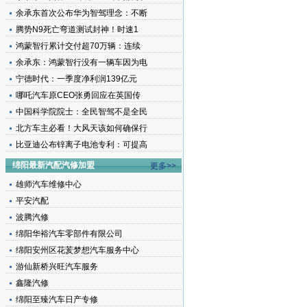
余承东首次公布华为智驾理念：不断
腾势N9死亡弯道测试封神！时速1
鸿蒙智行累计交付超70万辆：连续
余承东：鸿蒙智行没有一辆车因为电
宁德时代：一季度净利润139亿元
哪吒汽车原CEO张勇回应在英国传
中国科学院院士：全民智驾不是全民
北方车主必看！大风天该如何确保行
比亚迪公布锌离子电池专利：可提高
绵阳最新汽配汽修加盟
更多>>
雄师汽车维修中心
平安汽配
波腾汽修
绵阳华裕汽车零部件有限公司
绵阳安州区花荄梦想汽车服务中心
游仙新桥兴旺汽车服务
鑫隆汽修
绵阳至臻汽车日产专修