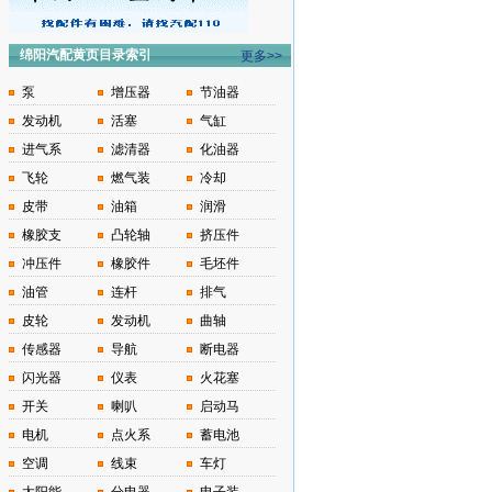
绵阳汽配黄页目录索引
更多>>
泵
增压器
节油器
发动机
活塞
气缸
进气系
滤清器
化油器
飞轮
燃气装
冷却
皮带
油箱
润滑
橡胶支
凸轮轴
挤压件
冲压件
橡胶件
毛坯件
油管
连杆
排气
皮轮
发动机
曲轴
传感器
导航
断电器
闪光器
仪表
火花塞
开关
喇叭
启动马
电机
点火系
蓄电池
空调
线束
车灯