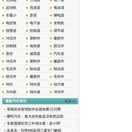
太阳能
分电器
电子装
起动机
洗涤器
电动顶
车载小
影音
继电器
电控装
电子诊
发电机
报警器
控制器
调节器
冲压件
塑料件
橡胶件
控制线
电热塞
挤压件
悬挂
减震器
汽车悬
冲压件
塑料件
橡胶件
毛坯件
制动器
制动系
挤压件
橡胶件
毛坯件
转向
转向器
动力辅
方向机
转向操
冲压件
最新汽车资讯
更多>>
零跑宣布智驾软件全面免费 已付费
哪吒汽车，最大的失败是没有把总部
专家预测车市三年淘汰赛：蔚小理“
余承东：问界M8采用三重车门解锁