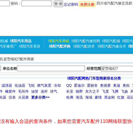
四川省汽配汽修交流群:31
密码：
忘记密码
免费注册
用机械
绵阳汽车用品
绵阳汽车商机
绵阳汽配汽修招聘
绵阳汽配城
绵阳汽
汽车修理厂
绵阳汽车美容
绵阳汽配求购
绵阳汽配供求
绵阳汽配汽修合作
绵
绵阳,娑堥槻杞?配件商家
单位名称
经营范围
绵阳汽配网热门车型商家排名分类
滤清器
化油器
飞轮
燃气装置
冷却
QQ
爱迪尔
爱丽舍
奥德赛
奥迪
奥拓
件
橡胶件
毛坯件
油管
连杆
排气
长安
驰野
东方之子
飞度
飞腾
飞扬
光器
仪表
火花塞
更多分类>>
哈弗
海迅
海域
豪情
黑金刚
红旗
花
没有输入合适的查询条件，如果您需要汽车配件110网络联盟协