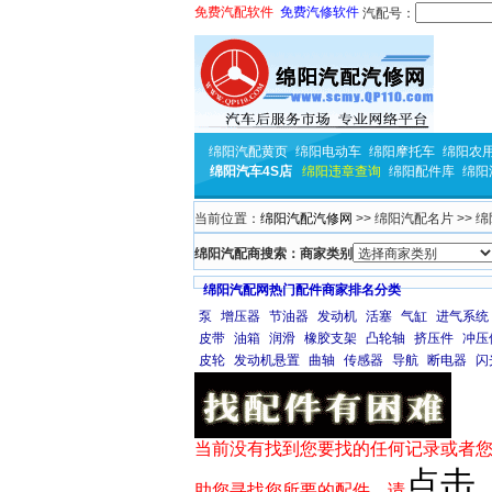
免费汽配软件
免费汽修软件
汽配号：
绵阳汽配黄页
绵阳电动车
绵阳摩托车
绵阳农
绵阳汽车4S店
绵阳违章查询
绵阳配件库
绵阳
当前位置：
绵阳汽配汽修网
>> 绵阳汽配名片 >> 
绵阳汽配商搜索：商家类别
绵阳汽配网热门配件商家排名分类
泵
增压器
节油器
发动机
活塞
气缸
进气系统
皮带
油箱
润滑
橡胶支架
凸轮轴
挤压件
冲压
皮轮
发动机悬置
曲轴
传感器
导航
断电器
闪
当前没有找到您要找的任何记录或者您
点击
助您寻找您所要的配件，请