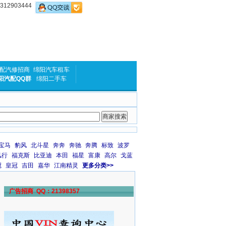
2903444
配汽修招商
绵阳汽车租车
阳汽配QQ群
绵阳二手车
宝马
豹风
北斗星
奔奔
奔驰
奔腾
标致
波罗
风行
福克斯
比亚迪
本田
福星
富康
高尔
戈蓝
冠
皇冠
吉田
嘉华
江南精灵
更多分类>>
广告招商 QQ：21398357