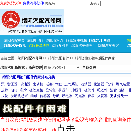
免费汽配软件
免费汽修软件
汽配号：
密码：
绵阳汽配黄页
绵阳电动车
绵阳摩托车
绵阳农用机械
绵阳汽车用品
绵
绵阳汽车4S店
绵阳违章查询
绵阳配件库
绵阳汽车修理厂
绵阳汽车美容
绵
当前位置：
绵阳汽配汽修网
>> 绵阳汽配名片 >> 绵阳,鐗′腹瀹㈣溅配件商家
绵阳汽配商搜索：商家类别
单位名称
绵阳汽配网热门配件商家排名分类
泵
增压器
节油器
发动机
活塞
气缸
进气系统
滤清器
化油器
飞轮
燃气装置
皮带
油箱
润滑
橡胶支架
凸轮轴
挤压件
冲压件
橡胶件
毛坯件
油管
连杆
皮轮
发动机悬置
曲轴
传感器
导航
断电器
闪光器
仪表
火花塞
更多分类>>
当前没有找到您要找的任何记录或者您没有输入合适的查询条件
点击
助您寻找您所要的配件，请